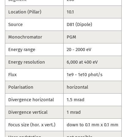
Location (Pillar)
10.1
Source
D81 (Dipole)
Monochromator
PGM
Energy range
20 - 2000 eV
Energy resolution
6,000 at 400 eV
Flux
1e9 - 1e10 phot/s
Polarisation
horizontal
Divergence horizontal
1.5 mrad
Divergence vertical
1 mrad
Focus size (hor. x vert.)
down to 0.1 mm x 0.1 mm