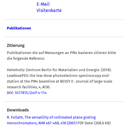
E-Mail
Visitenkarte
Publikationen
Zitierung
Publikationen die auf Messungen an PM4 basieren zitieren bitte
die folgende Referenz:
Helmholtz-Zentrum Berlin für Materialien und Energie. (2018).
LowDosePES: the low-dose photoelectron spectroscopy end-
station at the PM4 beamline at BESSY II . Journal of large-scale
research facilities, 4, A130.
DOI: 10.17815/jlsrf-4-114
Downloads
R. Follath, The versatility of collimated plane grating
monochromators, NIM 467-468, 418 (2001)
PDF Datei (208.6 KB)