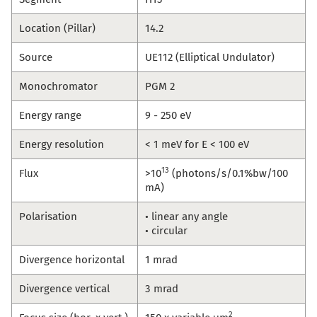
Location (Pillar)
14.2
Source
UE112 (Elliptical Undulator)
Monochromator
PGM 2
Energy range
9 - 250 eV
Energy resolution
< 1 meV for E < 100 eV
13
Flux
>10
(photons/s/0.1%bw/100
mA)
Polarisation
• linear any angle
• circular
Divergence horizontal
1 mrad
Divergence vertical
3 mrad
2