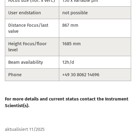
Focus size (hor. x vert.)
150 x variable μm
User endstation
not possible
Distance Focus/last
867 mm
valve
Height Focus/floor
1685 mm
level
Beam availability
12h/d
Phone
+49 30 8062 14696
For more details and current status contact the Instrument
Scientist(s).
aktualisiert 11/2025