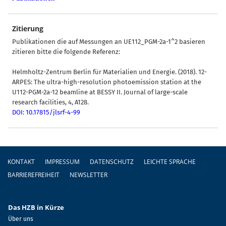
Zitierung
Publikationen die auf Messungen an UE112_PGM-2a-1^2 basieren
zitieren bitte die folgende Referenz:
Helmholtz-Zentrum Berlin für Materialien und Energie. (2018). 12-
ARPES: The ultra-high-resolution photoemission station at the
U112-PGM-2a-12 beamline at BESSY II. Journal of large-scale
research facilities, 4, A128.
DOI: 10.17815/jlsrf-4-99
Fußzeile
KONTAKT
IMPRESSUM
DATENSCHUTZ
LEICHTE SPRACHE
BARRIEREFREIHEIT
NEWSLETTER
Das HZB in Kürze
Über uns