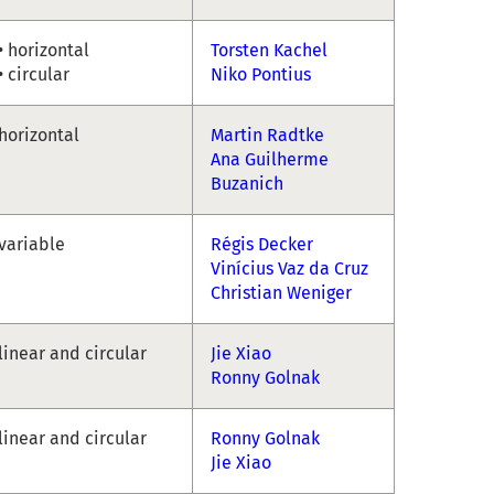
• horizontal
Torsten Kachel
• circular
Niko Pontius
horizontal
Martin Radtke
Ana Guilherme
Buzanich
variable
Régis Decker
Vinícius Vaz da Cruz
Christian Weniger
linear and circular
Jie Xiao
Ronny Golnak
linear and circular
Ronny Golnak
Jie Xiao