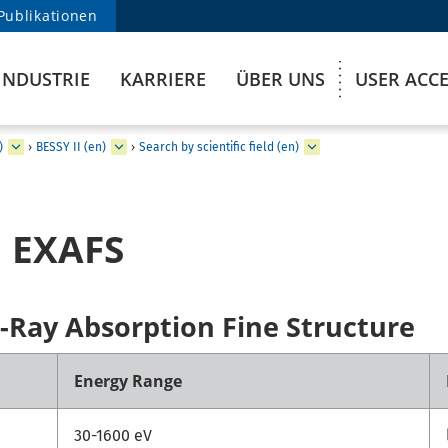
Publikationen
INDUSTRIE
KARRIERE
ÜBER UNS
USER ACC
)
›
BESSY II (en)
›
Search by scientific field (en)
 EXAFS
-Ray Absorption Fine Structure
Energy Range
30-1600 eV