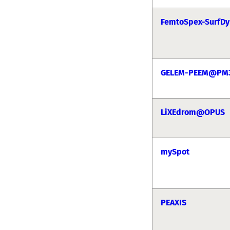
FemtoSpex-SurfDy
GELEM-PEEM@PM
LiXEdrom@OPUS
mySpot
PEAXIS