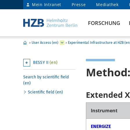
Mein Intranet
Presse
Mediathek
FORSCHUNG
›
User Access (en)
›
Experimental Infrastructure at HZB (en
BESSY II
(en)
Method:
Search by scientific field
(en)
Extended X
Scientific field (en)
Instrument
ENERGIZE