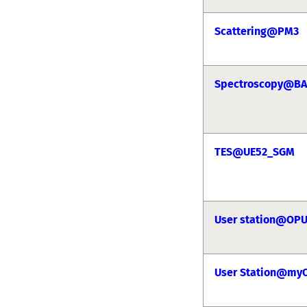
Scattering@PM3
Spectroscopy@BA
TES@UE52_SGM
User station@OP
User Station@my