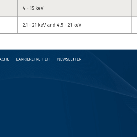
4 - 15 keV
2.1 - 21 keV and 4.5 - 21 keV
RACHE
BARRIEREFREIHEIT
NEWSLETTER