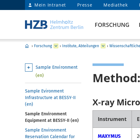
Mein Intranet
Presse
Mediathek
FORSCHUNG
›
Forschung
›
Institute, Abteilungen
›
Wissenschaftlich
Sample Environment
Method:
(en)
Sample Evironment
Infrastructure at BESSY-II
X-ray Micr
(en)
Sample Environment
Instrument
E
Equipment at BESSY-II (en)
Sample Environment
MAXYMUS
2
Reservation Calendar for