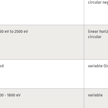
circular ne
50 eV to 2500 eV
linear horiz
circular
bd
variable (l
00 - 1800 eV
variable