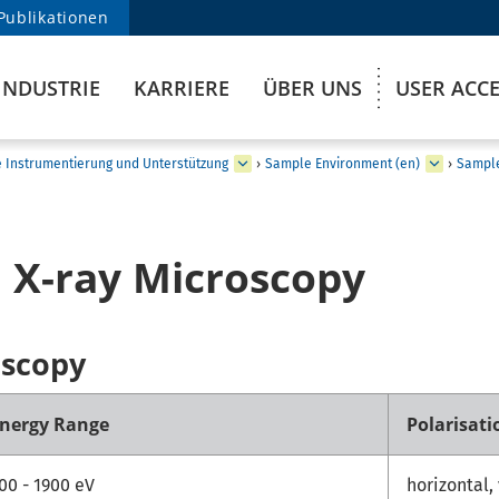
Publikationen
INDUSTRIE
KARRIERE
ÜBER UNS
USER ACC
e Instrumentierung und Unterstützung
›
Sample Environment (en)
›
Sample
 X-ray Microscopy
oscopy
nergy Range
Polarisati
00 - 1900 eV
horizontal, 