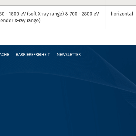
80 - 1800 eV (soft X-ray range) & 700 - 2800 eV
horizontal
tender X-ray range)
RACHE
BARRIEREFREIHEIT
NEWSLETTER