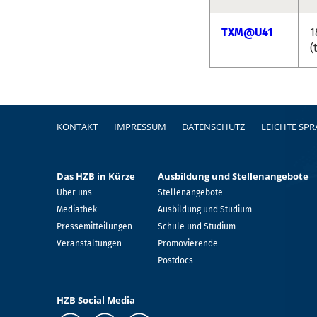
TXM@U41
1
(
Fußzeile
KONTAKT
IMPRESSUM
DATENSCHUTZ
LEICHTE SP
Das HZB in Kürze
Ausbildung und Stellenangebote
Über uns
Stellenangebote
Mediathek
Ausbildung und Studium
Pressemitteilungen
Schule und Studium
Veranstaltungen
Promovierende
Postdocs
HZB Social Media