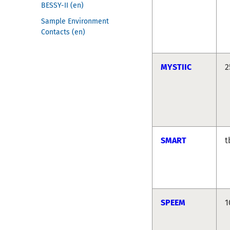
BESSY-II (en)
Sample Environment
Contacts (en)
MYSTIIC
2
SMART
t
SPEEM
1