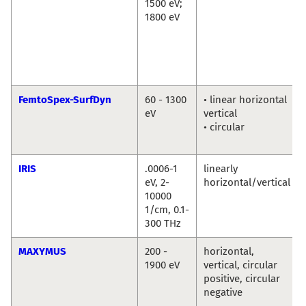
1500 eV;
1800 eV
FemtoSpex-SurfDyn
60 - 1300
• linear horizontal
eV
vertical
• circular
IRIS
.0006-1
linearly
eV, 2-
horizontal/vertical
10000
1/cm, 0.1-
300 THz
MAXYMUS
200 -
horizontal,
1900 eV
vertical, circular
positive, circular
negative