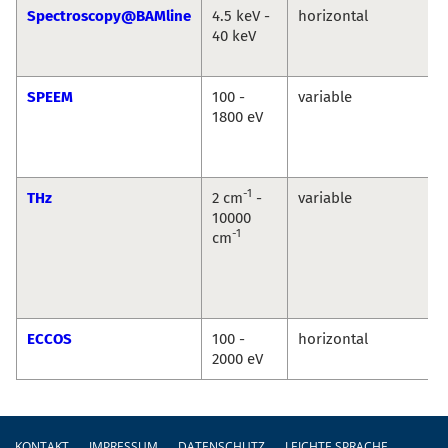
Spectroscopy@BAMline
4.5 keV -
horizontal
40 keV
SPEEM
100 -
variable
1800 eV
-1
THz
2 cm
-
variable
10000
-1
cm
ECCOS
100 -
horizontal
2000 eV
Fußzeile
KONTAKT
IMPRESSUM
DATENSCHUTZ
LEICHTE SPRACHE