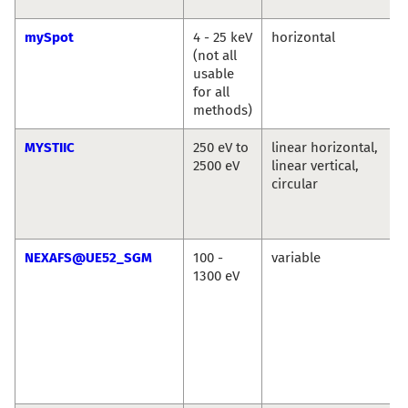
mySpot
4 - 25 keV
horizontal
(not all
usable
for all
methods)
MYSTIIC
250 eV to
linear horizontal,
2500 eV
linear vertical,
circular
NEXAFS@UE52_SGM
100 -
variable
1300 eV