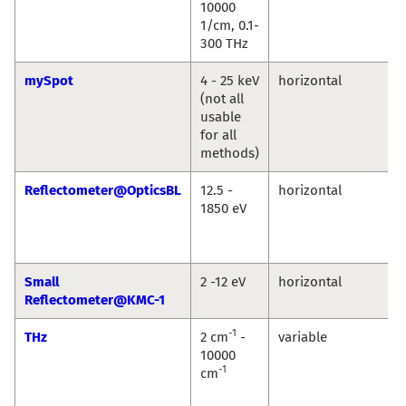
10000
1/cm, 0.1-
300 THz
mySpot
4 - 25 keV
horizontal
(not all
usable
for all
methods)
Reflectometer@OpticsBL
12.5 -
horizontal
1850 eV
Small
2 -12 eV
horizontal
Reflectometer@KMC-1
-1
THz
2 cm
-
variable
10000
-1
cm