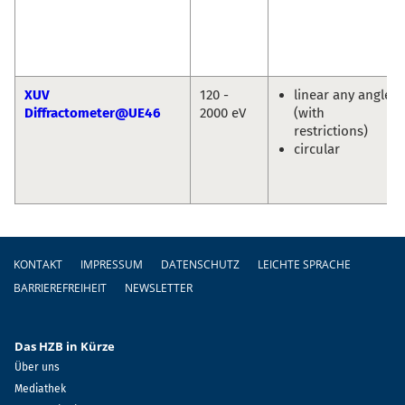
XUV
120 -
linear any angle
Diffractometer@UE46
2000 eV
(with
restrictions)
circular
Fußzeile
KONTAKT
IMPRESSUM
DATENSCHUTZ
LEICHTE SPRACHE
BARRIEREFREIHEIT
NEWSLETTER
Das HZB in Kürze
Über uns
Mediathek