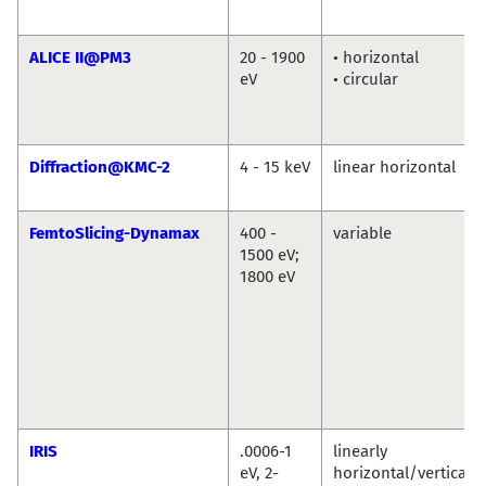
ALICE II@PM3
20 - 1900
• horizontal
eV
• circular
Diffraction@KMC-2
4 - 15 keV
linear horizontal
FemtoSlicing-Dynamax
400 -
variable
1500 eV;
1800 eV
IRIS
.0006-1
linearly
eV, 2-
horizontal/vertical