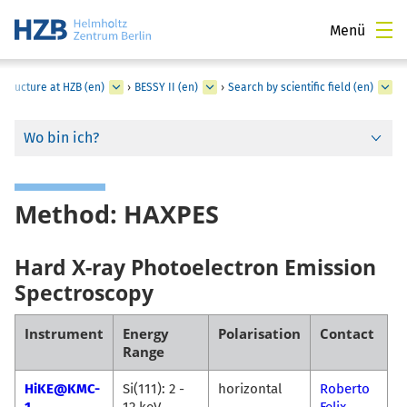
Menü
structure at HZB (en)
›
BESSY II (en)
›
Search by scientific field (en)
Wo bin ich?
Method: HAXPES
Hard X-ray Photoelectron Emission
Spectroscopy
Instrument
Energy
Polarisation
Contact
Range
HiKE@KMC-
Si(111): 2 -
horizontal
Roberto
1
12 keV
Felix