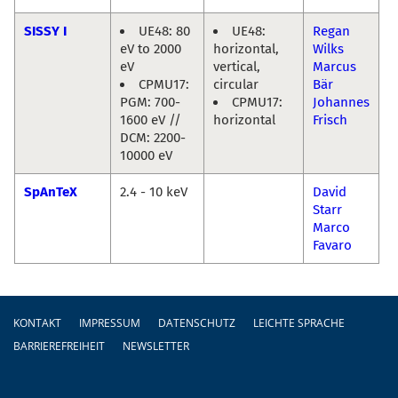
SISSY I
UE48: 80
UE48:
Regan
eV to 2000
horizontal,
Wilks
eV
vertical,
Marcus
CPMU17:
circular
Bär
PGM: 700-
CPMU17:
Johannes
1600 eV //
horizontal
Frisch
DCM: 2200-
10000 eV
SpAnTeX
2.4 - 10 keV
David
Starr
Marco
Favaro
Fußzeile
KONTAKT
IMPRESSUM
DATENSCHUTZ
LEICHTE SPRACHE
BARRIEREFREIHEIT
NEWSLETTER