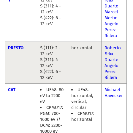
Si(311): 4 -
Duarte
12 keV
Marcel
Si(422): 6 -
Mertin
12 keV
Angelo
Perez
Rillera
PRESTO
Si(111): 2 -
horizontal
Roberto
12 keV
Felix
Si(311): 4 -
Duarte
12 keV
Angelo
Si(422): 6 -
Perez
12 keV
Rillera
CAT
UE48: 80
UE48:
Michael
eV to 2200
horizontal,
Hävecker
eV
vertical,
CPMU17:
circular
PGM: 700-
CPMU17:
1600 eV //
horizontal
DCM: 2200-
10000 eV