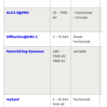
Ab
ALICE II@PM3
20 - 1900
• horizontal
Fl
eV
• circular
Ra
Ma
Ab
Diffraction@KMC-2
4 - 15 keV
linear
Da
horizontal
Tö
FemtoSlicing-Dynamax
400 -
variable
Chr
1500 eV;
Sc
1800 eV
La
Ni
Po
Ka
Ho
Di
Po
mySpot
4 - 25 keV
horizontal
Ivo
(not all
An