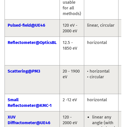
usable
Gu
for all
Bu
methods)
Pulsed-field@UE46
120 eV -
linear, circular
Eu
2000 eV
We
Reflectometer@OpticsBL
12.5 -
horizontal
An
1850 eV
So
Fr
Sc
Scattering@PM3
20 - 1900
• horizontal
To
eV
• circular
Ka
Ni
Po
Small
2 -12 eV
horizontal
An
Reflectometer@KMC-1
So
XUV
120 -
linear any
Eu
Diffractometer@UE46
2000 eV
angle (with
We