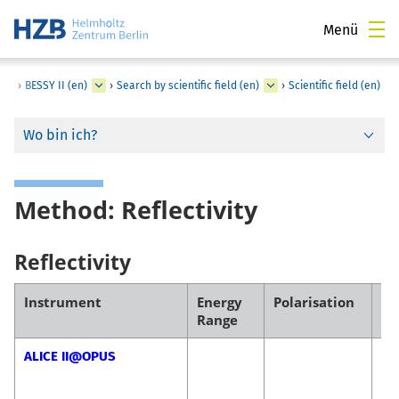
Menü
›
BESSY II (en)
›
Search by scientific field (en)
›
Scientific field (en)
Wo bin ich?
Method: Reflectivity
Reflectivity
Instrument
Energy
Polarisation
Co
Range
ALICE II@OPUS
Fl
Ra
Ma