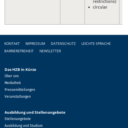
restrictions)
En
circular
Sc
Ol
Pr
Fußzeile
KONTAKT
IMPRESSUM
DATENSCHUTZ
LEICHTE SPRACHE
BARRIEREFREIHEIT
NEWSLETTER
Das HZB in Kürze
Über uns
Mediathek
Pressemitteilungen
Veranstaltungen
Ausbildung und Stellenangebote
Stellenangebote
Ausbildung und Studium