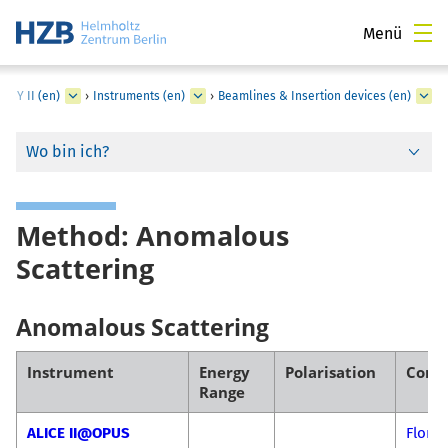
Menü
ESSY II (en)
›
Instruments (en)
›
Beamlines & Insertion devices (en)
Wo bin ich?
Method: Anomalous
Scattering
Anomalous Scattering
Instrument
Energy
Polarisation
Cont
Range
ALICE II@OPUS
Flori