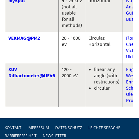
mySpot
4 - 25 keV
horizontal
Ivo Zi
(not all
Ana
usable
Guilh
for all
Buzan
methods)
VEKMAG@PM2
20 - 1600
Circular,
Flori
eV
Horizontal
Chen 
Victor
Uklee
XUV
120 -
linear any
Eugen
Diffractometer@UE46
2000 eV
angle (with
Wesc
restrictions)
Enric
circular
Schier
Oleks
Prokh
Fußzeile
KONTAKT
IMPRESSUM
DATENSCHUTZ
LEICHTE SPRACHE
BARRIEREFREIHEIT
NEWSLETTER