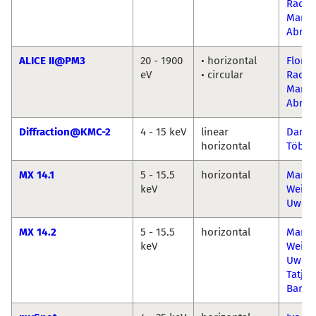
Radu-
Mariu
Abru
ALICE II@PM3
20 - 1900
• horizontal
Flori
eV
• circular
Radu-
Mariu
Abru
Diffraction@KMC-2
4 - 15 keV
linear
Danie
horizontal
Többe
MX 14.1
5 - 15.5
horizontal
Manfr
keV
Weiss
Uwe M
MX 14.2
5 - 15.5
horizontal
Manfr
keV
Weiss
Uwe M
Tatjan
Barthe