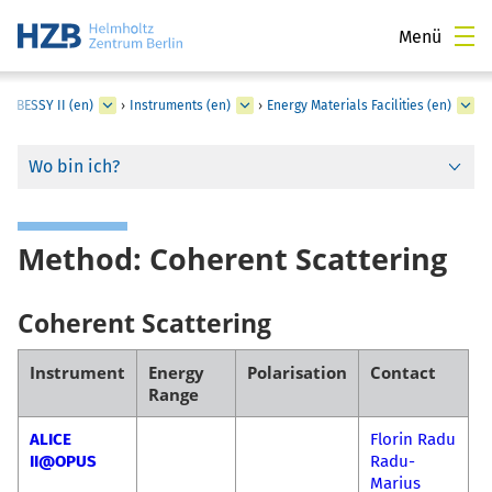
Menü
›
BESSY II (en)
›
Instruments (en)
›
Energy Materials Facilities (en)
Wo bin ich?
Method: Coherent Scattering
Coherent Scattering
Instrument
Energy
Polarisation
Contact
Range
ALICE
Florin Radu
II@OPUS
Radu-
Marius