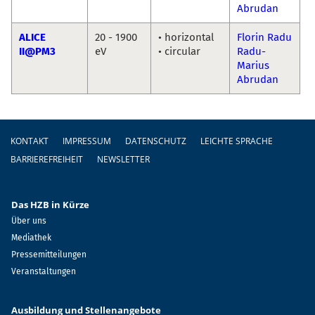
Abrudan
ALICE
20 - 1900
• horizontal
Florin Radu
II@PM3
eV
• circular
Radu-
Marius
Abrudan
Fußzeile
KONTAKT
IMPRESSUM
DATENSCHUTZ
LEICHTE SPRACHE
BARRIEREFREIHEIT
NEWSLETTER
Das HZB in Kürze
Über uns
Mediathek
Pressemitteilungen
Veranstaltungen
Ausbildung und Stellenangebote