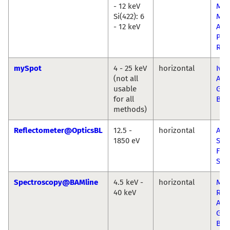
- 12 keV
Mar
Si(422): 6
Mer
- 12 keV
Ang
Per
Rill
mySpot
4 - 25 keV
horizontal
Ivo 
(not all
Ana
usable
Gui
for all
Buz
methods)
Reflectometer@OpticsBL
12.5 -
horizontal
And
1850 eV
Sok
Fra
Sch
Spectroscopy@BAMline
4.5 keV -
horizontal
Mar
40 keV
Rad
Ana
Gui
Buz