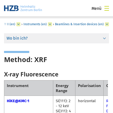
Menü
ESSY II (en)
›
Instruments (en)
›
Beamlines & Insertion devices (en)
Wo bin ich?
Method: XRF
X-ray Fluorescence
Instrument
Energy
Polarisation
Con
Range
HiKE@KMC-1
Si(111): 2
horizontal
Rob
- 12 keV
Feli
Si(311): 4
Dua