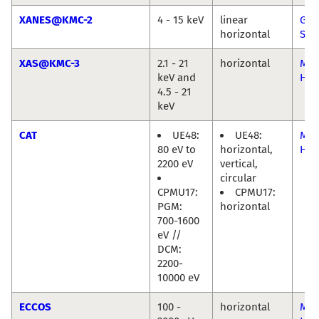
XANES@KMC-2
4 - 15 keV
linear
Göt
horizontal
Sch
XAS@KMC-3
2.1 - 21
horizontal
Mic
keV and
Ha
4.5 - 21
keV
CAT
UE48:
UE48:
Mic
80 eV to
horizontal,
Häv
2200 eV
vertical,
circular
CPMU17:
CPMU17:
PGM:
horizontal
700-1600
eV //
DCM:
2200-
10000 eV
ECCOS
100 -
horizontal
Mic