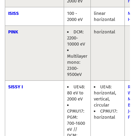
2000 eV
Häv
ISISS
100 -
linear
Mic
2000 eV
horizontal
Häv
PINK
DCM:
horizontal
2200-
10000 eV
Multilayer
mono:
2300-
9500eV
SISSY I
UE48:
UE48:
Reg
80 eV to
horizontal,
Wil
2000 eV
vertical,
Mar
circular
Bär
CPMU17:
CPMU17:
Joh
PGM:
horizontal
Fris
700-1600
eV //
DCM: