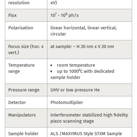
resolution
eV)
7
8
Flux
10
- 10
ph/s
Polarisation
linear horizontal, linear vertical,
circular
Focus size (hor. x
at sample: ~ H 20 nm x V 20 nm
vert.)
Temperature
room temperature
range
up to 1000⁰C with dedicated
sample holder
Pressure range
UHV or low pressure He
Detector
Photomultiplier
Manipulators
Interferometer stabilized high fidelity
piezo scanning stage
Sample holder
ALS /MAXYMUS Style STXM Sample