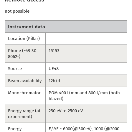
not possible
Instrument data
Location (Pillar)
Phone (~49 30
15153
8062-)
Source
UE48
Beam availability
12h/d
Monochromator
PGM 400 l/mm and 800 l/mm (both
blazed)
Energy range (at
250 eV to 2500 eV
experiment)
Energy
E/ΔE ~ 6000(@300eV), 1000 (@2000