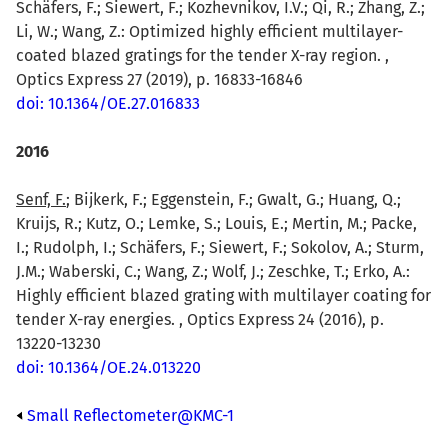
Schäfers, F.; Siewert, F.; Kozhevnikov, I.V.; Qi, R.; Zhang, Z.;
Li, W.; Wang, Z.: Optimized highly efficient multilayer-
coated blazed gratings for the tender X-ray region. ,
Optics Express 27 (2019), p. 16833-16846
doi: 10.1364/OE.27.016833
2016
Senf, F.
; Bijkerk, F.; Eggenstein, F.; Gwalt, G.; Huang, Q.;
Kruijs, R.; Kutz, O.; Lemke, S.; Louis, E.; Mertin, M.; Packe,
I.; Rudolph, I.; Schäfers, F.; Siewert, F.; Sokolov, A.; Sturm,
J.M.; Waberski, C.; Wang, Z.; Wolf, J.; Zeschke, T.; Erko, A.:
Highly efficient blazed grating with multilayer coating for
tender X-ray energies. , Optics Express 24 (2016), p.
13220-13230
doi: 10.1364/OE.24.013220
Small Reflectometer@KMC-1