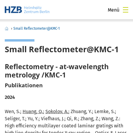
Menü
›
Small Reflectometer@KMC-1
Small Reflectometer@KMC-1
Reflectometry - at-wavelength
metrology /KMC-1
Publikationen
2024
Wen, S.;
Huang, Q.
;
Sokolov, A.
; Zhuang, Y.; Lemke, S.;
Seliger, T.; Yu, Y.; Viefhaus, J.; Qi, R.; Zhang, Z.; Wang, Z.:
High efficiency multilayer coated laminar gratings with
high line density for tender X-ray region. , Optics & Laser