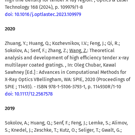
Technology 168 (2024), p. 109979/1-8
doi: 10.1016/j.optlastec.2023.109979
2020
Zhuang, Y.; Huang, Q.; Kozhevnikov, I.V.; Feng, J.; Qi, R.;
Sokolov, A.; Senf, F.; Zhang, Z.;
Wang, Z.
: Theoretical
analysis and development of high efficiency tender x-ray
multilayer coated gratings. , In: Oleg Chubar, Kawal
Sawhney [Ed.] : Advances in Computational Methods for
X-Ray Optics VBellingham, WA: SPIE, 2020 (Proceedings of
SPIE ; 11493). - ISBN 978-1-5106-3793-1, p. 114930R/1-10
doi: 10.1117/12.2567578
2019
Sokolov, A.; Huang, Q.; Senf, F.; Feng, J.; Lemke, S.; Alimov,
S.; Knedel, J.; Zeschke, T.; Kutz, O.; Seliger, T.; Gwalt, G.;