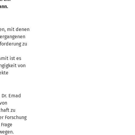
ann.
en, mit denen
vergangenen
forderung zu
mit ist es
ngigkeit von
ekte
 Dr.
Emad
 von
haft zu
der Forschung
 Frage
ewegen.