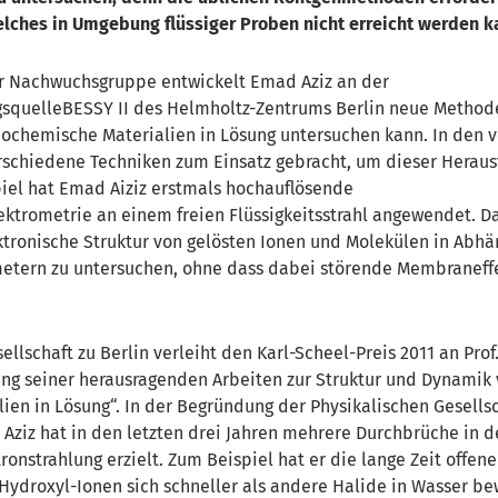
lches in Umgebung flüssiger Proben nicht erreicht werden k
 Nachwuchsgruppe entwickelt Emad Aziz an der
gsquelle
BESSY II des Helmholtz-Zentrums Berlin neue Method
iochemische Materialien in Lösung untersuchen kann.
In den 
erschiedene Techniken zum Einsatz gebracht, um dieser Heraus
iel hat Emad Aiziz erstmals
hochauflösende
trometrie an einem freien Flüssigkeitsstrahl angewendet. Da
ktronische Struktur von gelösten Ionen und Molekülen in Abhä
etern zu untersuchen, ohne dass dabei störende Membraneff
ellschaft zu Berlin verleiht den Karl-Scheel-Preis 2011 an Prof.
ng seiner herausragenden Arbeiten zur Struktur und Dynamik
lien in Lösung“. In der Begründung der Physikalischen Gesellsc
r Aziz hat in den letzten drei Jahren mehrere Durchbrüche in 
onstrahlung erzielt. Zum Beispiel hat er die lange Zeit offene
ydroxyl-Ionen sich schneller als andere Halide in Wasser b