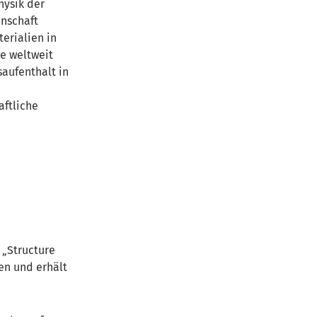
hysik der
inschaft
erialien in
e weltweit
aufenthalt in
aftliche
 „Structure
en und erhält