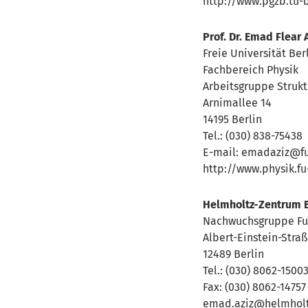
http://www.pgzb.tu-b
Prof. Dr. Emad Flear 
Freie Universität Ber
Fachbereich Physik
Arbeitsgruppe Strukt
Arnimallee 14
14195 Berlin
Tel.: (030) 838-75438
E-mail: emadaziz@fu
http://www.physik.fu
Helmholtz-Zentrum Be
Nachwuchsgruppe Funk
Albert-Einstein-Straß
12489 Berlin
Tel.: (030) 8062-1500
Fax: (030) 8062-14757
emad.aziz@helmholt