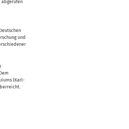
e abgerufen
 Deutschen
orschung und
verschiedener
n
. Dem
uiums (Karl-
berreicht.