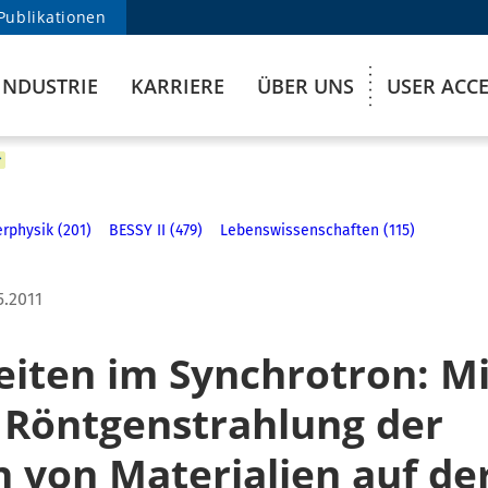
Publikationen
INDUSTRIE
KARRIERE
ÜBER UNS
USER ACC
rphysik (201)
BESSY II (479)
Lebenswissenschaften (115)
5.2011
eiten im Synchrotron: Mi
 Röntgenstrahlung der
 von Materialien auf de