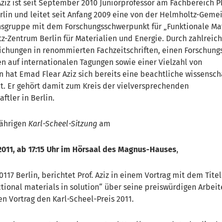
 Aziz ist seit September 2010 Juniorprofessor am Fachbereich P
erlin und leitet seit Anfang 2009 eine von der Helmholtz-Geme
sgruppe mit dem Forschungsschwerpunkt für „Funktionale Mat
-Zentrum Berlin für Materialien und Energie.
Durch zahlreich
ichungen in renommierten Fachzeitschriften, einen Forschungs
en auf internationalen Tagungen sowie einer Vielzahl von
 hat Emad Flear Aziz sich bereits eine beachtliche wissensch
t. Er gehört damit zum Kreis der vielversprechenden
tler in Berlin.
jährigen
Karl-Scheel-Sitzung
am
2011, ab 17:15 Uhr im Hörsaal des Magnus-Hauses
,
117 Berlin, berichtet Prof. Aziz in einem Vortrag mit dem Titel
tional materials in solution“ über seine preiswürdigen Arbeit
en Vortrag den Karl-Scheel-Preis 2011.