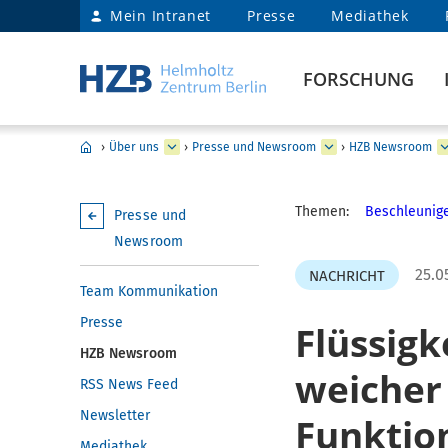
Mein Intranet
Presse
Mediathek
FORSCHUNG
›
Über uns
›
Presse und Newsroom
›
HZB Newsroom
Themen:
Beschleunige
Presse und
Newsroom
25.0
NACHRICHT
Team Kommunikation
Presse
Flüssigk
HZB Newsroom
weicher
RSS News Feed
Newsletter
Funktion
Mediathek