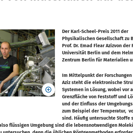
Der Karl-Scheel-Preis 2011 der
Physikalischen Gesellschaft zu B
Prof. Dr. Emad Flear Azizvon der 
Universität Berlin und dem Helm
Zentrum Berlin für Materialien 
Im Mittelpunkt der Forschungen
Aziz steht die elektronische Str
Systemen in Lösung, wobei vor a
Grenzfläche von Feststoff und L
und der Einfluss der Umgebungs
zum Beispiel der Temperatur,
v
sind. Häufig untersuchte Stoffe 
n, also flüssigen Umgebung sind die lebensnotwendigen Mole
zu untersuchen, denn die üblichen Röntgenmethoden erforder