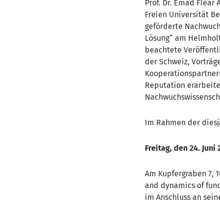
Prof. Dr. Emad Flear
Freien Universität B
geförderte Nachwuch
Lösung“ am Helmholtz
beachtete Veröffentl
der Schweiz, Vorträg
Kooperationspartnern
Reputation erarbeite
Nachwuchswissenschaf
Im Rahmen der dies
Freitag, den 24. Juni
Am Kupfergraben 7, 10
and dynamics of func
im Anschluss an sein