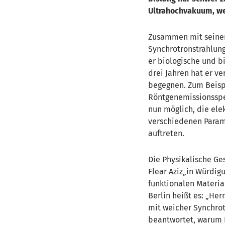
Ultrahochvakuum, we
Zusammen mit seiner
Synchrotronstrahlun
er biologische und b
drei Jahren
hat er v
begegnen. Zum Beisp
Röntgenemissionsspek
nun möglich, die ele
verschiedenen Param
auftreten.
Die Physikalische Ges
Flear Aziz
in Würdigu
funktionalen Materia
Berlin heißt es: „Her
mit weicher Synchrotr
beantwortet, warum H