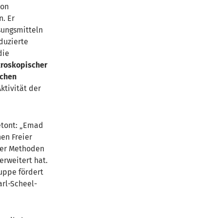
von
. Er
sungsmitteln
duzierte
die
kroskopischer
ichen
tivität der
betont: „Emad
hen Freier
 der Methoden
rweitert hat.
uppe fördert
arl-Scheel-