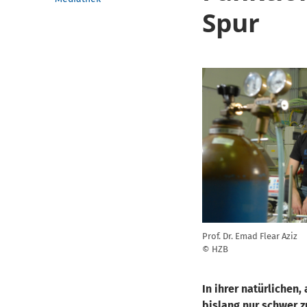
Spur
Prof. Dr. Emad Flear Aziz
© HZB
In ihrer natürliche
bislang nur schwer 