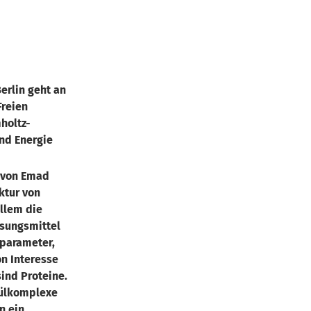
erlin geht an
Freien
holtz-
und Energie
 von Emad
uktur von
llem die
ösungsmittel
parameter,
on Interesse
sind Proteine.
külkomplexe
n ein