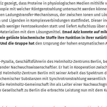
ziz gezeigt, dass Proteine in physiologischen Medien mithilfe 
kopie mit weicher Röntgenstrahlung untersucht werden können
en Ladungstransfer-Mechanismus, der zwischen Ionen und Lö
 und Liganden in Komplexverbindungen stattfindet. Dieser in
halb weniger Femtosekunden statt und liefert Aufschluss über 
Materialien mit dem Lösungsmittel.
Emad Aziz konnte auf mi
wie gelöste biochemische Stoffe ihre Funktion in ihrer natürl
Und die Gruppe hat
den Ursprung der hohen enzymatischen Ak
er-Pyzalla, Geschäftsführerin des Helmholtz-Zentrums Berlin, 
agender Nachwuchswissenschaftler. Er hat in Kooperation zwisc
nd Helmholtz-Zentrum Berlin mit seiner Arbeit das Spektrum
chemischer Substanzen mit Synchrotronstrahlung wesentlich e
 die Helmholtz-Gemeinschaft ihn als Leiter einer Nachwuchsgr
e Gesellschaft zu Berlin die erbrachte Leistung nun mit dem K