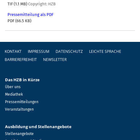
TIF (1.1 MB)
Copyright: HZB
Pressemitteilung als PDF
PDF (66.5 KB)
Fußzeile
KONTAKT
IMPRESSUM
DATENSCHUTZ
LEICHTE SPRACHE
BARRIEREFREIHEIT
NEWSLETTER
Das HZB in Kürze
Über uns
Mediathek
Pressemitteilungen
Veranstaltungen
Ausbildung und Stellenangebote
Stellenangebote