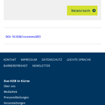
Newsroom
DOI: 10.1038/ncomms3051
Fußzeile
KONTAKT
IMPRESSUM
DATENSCHUTZ
LEICHTE SPRACHE
BARRIEREFREIHEIT
NEWSLETTER
Das HZB in Kürze
Über uns
Mediathek
Pressemitteilungen
Veranstaltungen