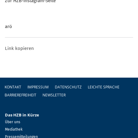
Zur HZB-Instagram-Seite
arö
Link kopieren
Fußzeile
KONTAKT
IMPRESSUM
DATENSCHUTZ
LEICHTE SPRACHE
BARRIEREFREIHEIT
NEWSLETTER
Das HZB in Kürze
Über uns
Mediathek
Pressemitteilungen