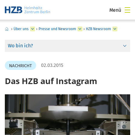
Menü
›
Über uns
›
Presse und Newsroom
›
HZB Newsroom
Wo bin ich?
02.03.2015
NACHRICHT
Das HZB auf Instagram