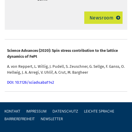
Newsroom
Science Advances (2020): Spin stress contribution to the lattice
dynamics of FePt
A. von Reppert, L. Willig, J. Pudell, S. Zeuschner, G. Sellge, F. Ganss, O.
Hellwig, J. A. Arregi, V. Uhlíř, A. Crut, M. Bargheer
DOI: 10.1126/sciadv.aba1142
Fußzeile
KONTAKT
IMPRESSUM
DATENSCHUTZ
LEICHTE SPRACHE
BARRIEREFREIHEIT
NEWSLETTER