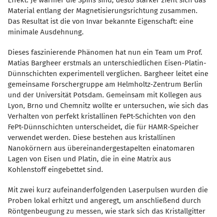
Effekt: Je wärmer die Spins sind, desto stärker zieht sich das
Material entlang der Magnetisierungsrichtung zusammen.
Das Resultat ist die von Invar bekannte Eigenschaft: eine
minimale Ausdehnung.
Dieses faszinierende Phänomen hat nun ein Team um Prof.
Matias Bargheer erstmals an unterschiedlichen Eisen-Platin-
Dünnschichten experimentell verglichen. Bargheer leitet eine
gemeinsame Forschergruppe am Helmholtz-Zentrum Berlin
und der Universität Potsdam. Gemeinsam mit Kollegen aus
Lyon, Brno und Chemnitz wollte er untersuchen, wie sich das
Verhalten von perfekt kristallinen FePt-Schichten von den
FePt-Dünnschichten unterscheidet, die für HAMR-Speicher
verwendet werden. Diese bestehen aus kristallinen
Nanokörnern aus übereinandergestapelten einatomaren
Lagen von Eisen und Platin, die in eine Matrix aus
Kohlenstoff eingebettet sind.
Mit zwei kurz aufeinanderfolgenden Laserpulsen wurden die
Proben lokal erhitzt und angeregt, um anschließend durch
Röntgenbeugung zu messen, wie stark sich das Kristallgitter