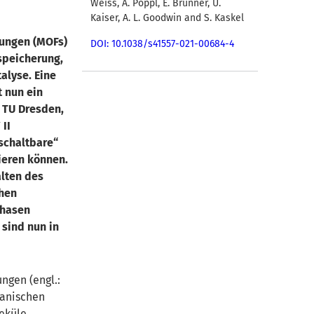
Weiss, A. Pöppl, E. Brunner, U.
Kaiser, A. L. Goodwin and S. Kaskel
dungen (MOFs)
DOI: 10.1038/s41557-021-00684-4
speicherung,
alyse. Eine
t nun ein
, TU Dresden,
II
„schaltbare“
ieren können.
alten des
chen
Phasen
sind nun in
ngen (engl.:
ganischen
leküle