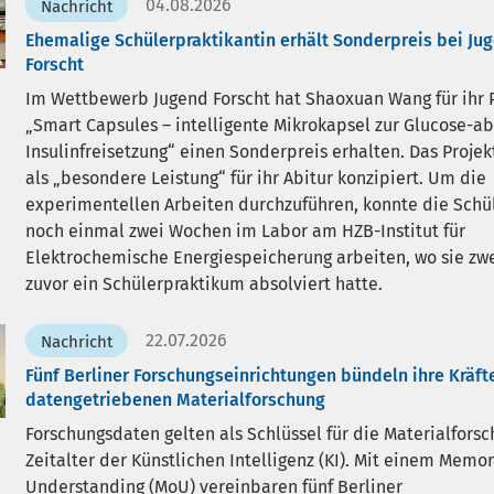
04.08.2026
Nachricht
Ehemalige Schülerpraktikantin erhält Sonderpreis bei Ju
Forscht
Im Wettbewerb Jugend Forscht hat Shaoxuan Wang für ihr 
Smart Capsules – intelligente Mikrokapsel zur Glucose-a
Insulinfreisetzung“ einen Sonderpreis erhalten. Das Projekt
als „besondere Leistung“ für ihr Abitur konzipiert. Um die
experimentellen Arbeiten durchzuführen, konnte die Schü
noch einmal zwei Wochen im Labor am HZB-Institut für
Elektrochemische Energiespeicherung arbeiten, wo sie zwe
zuvor ein Schülerpraktikum absolviert hatte.
22.07.2026
Nachricht
Fünf Berliner Forschungseinrichtungen bündeln ihre Kräfte
datengetriebenen Materialforschung
Forschungsdaten gelten als Schlüssel für die Materialfors
Zeitalter der Künstlichen Intelligenz (KI). Mit einem Mem
Understanding (MoU) vereinbaren fünf Berliner