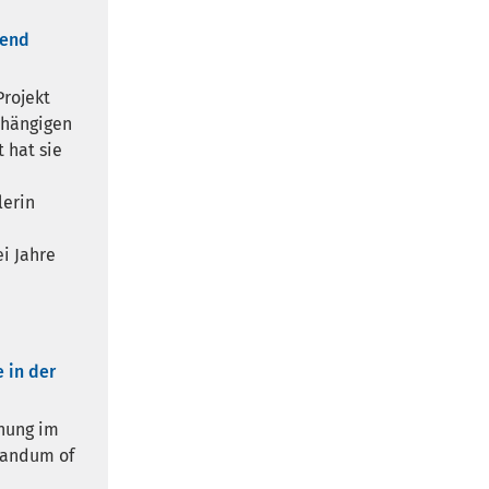
gend
Projekt
bhängigen
 hat sie
lerin
i Jahre
 in der
chung im
orandum of