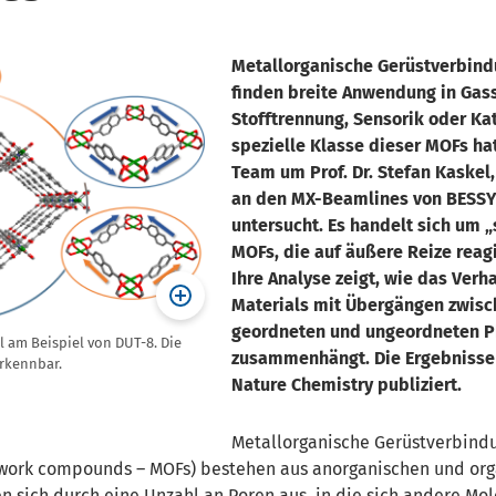
Metallorganische Gerüstverbin
finden breite Anwendung in Gas
Stofftrennung, Sensorik oder Kat
spezielle Klasse dieser MOFs ha
Team um Prof. Dr. Stefan Kaskel
an den MX-Beamlines von BESSY 
untersucht. Es handelt sich um 
MOFs, die auf äußere Reize reag
Ihre Analyse zeigt, wie das Verh
Materials mit Übergängen zwis
geordneten und ungeordneten 
l am Beispiel von DUT-8. Die
zusammenhängt. Die Ergebnisse 
erkennbar.
Nature Chemistry publiziert.
Metallorganische Gerüstverbindu
ework
compounds – MOFs) bestehen aus anorganischen und or
 sich durch eine Unzahl an Poren aus, in die sich andere Mo