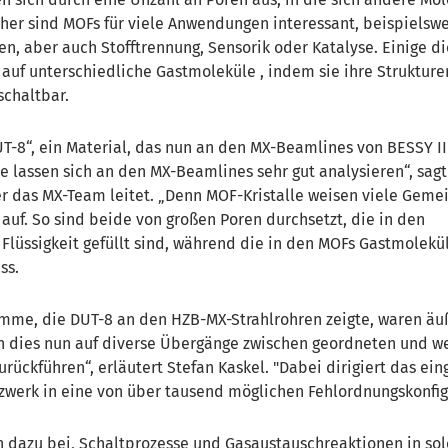
her sind MOFs für viele Anwendungen interessant, beispielswe
n, aber auch Stofftrennung, Sensorik oder Katalyse. Einige d
 auf unterschiedliche Gastmoleküle , indem sie ihre Strukture
schaltbar.
T-8“, ein Material, das nun an den MX-Beamlines von BESSY II
e lassen sich an den MX-Beamlines sehr gut analysieren“, sag
er das MX-Team leitet. „Denn MOF-Kristalle weisen viele Gem
 auf. So sind beide von großen Poren durchsetzt, die in den
t Flüssigkeit gefüllt sind, während die in den MOFs Gastmolek
ss.
me, die DUT-8 an den HZB-MX-Strahlrohren zeigte, waren äu
n dies nun auf diverse Übergänge zwischen geordneten und w
rückführen“, erläutert Stefan Kaskel. "Dabei dirigiert das ei
zwerk in eine von über tausend möglichen Fehlordnungskonfig
n dazu bei, Schaltprozesse und Gasaustauschreaktionen in so