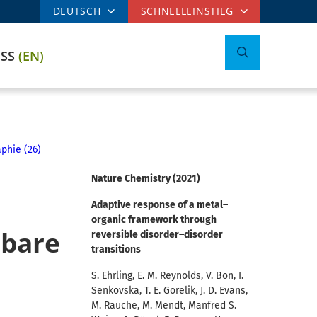
DEUTSCH
SCHNELLEINSTIEG
ESS
(EN)
aphie (26)
Nature Chemistry (2021)
Adaptive response of a metal–
organic framework through
tbare
reversible disorder–disorder
transitions
S. Ehrling, E. M. Reynolds, V. Bon, I.
Senkovska, T. E. Gorelik, J. D. Evans,
M. Rauche, M. Mendt, Manfred S.