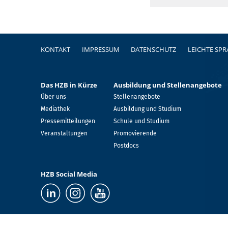
Fußzeile
KONTAKT
IMPRESSUM
DATENSCHUTZ
LEICHTE SP
Das HZB in Kürze
Ausbildung und Stellenangebote
Über uns
Stellenangebote
Mediathek
Ausbildung und Studium
Pressemitteilungen
Schule und Studium
Veranstaltungen
Promovierende
Postdocs
HZB Social Media