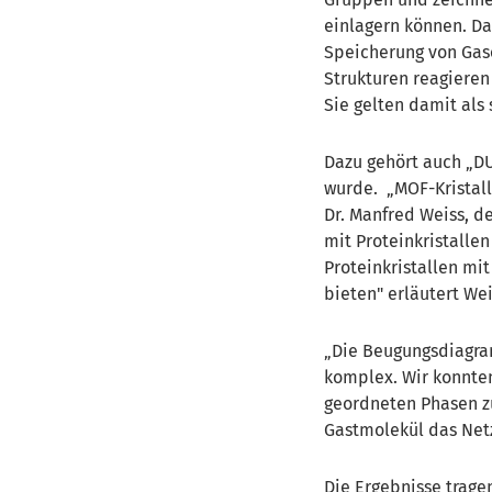
einlagern können. Da
Speicherung von Gase
Strukturen reagieren
Sie gelten damit als 
Dazu gehört auch „DU
wurde. „MOF-Kristall
Dr. Manfred Weiss, d
mit Proteinkristallen
Proteinkristallen mi
bieten" erläutert Wei
Die Beugungsdiagram
komplex. Wir konnte
geordneten Phasen zu
Gastmolekül das Net
Die Ergebnisse trage