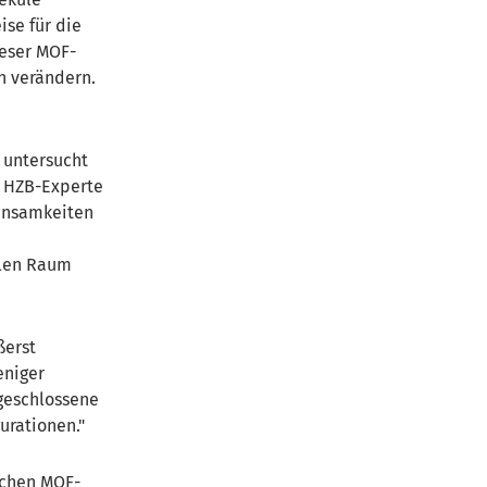
ise für die
ieser MOF-
n verändern.
 untersucht
t HZB-Experte
einsamkeiten
ülen Raum
ßerst
eniger
ngeschlossene
urationen."
lchen MOF-