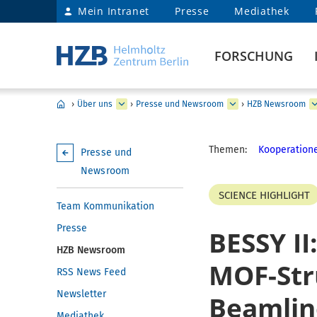
Mein Intranet
Presse
Mediathek
FORSCHUNG
›
Über uns
›
Presse und Newsroom
›
HZB Newsroom
Themen:
Kooperatione
Presse und
Newsroom
SCIENCE HIGHLIGHT
Team Kommunikation
Presse
BESSY II
HZB Newsroom
MOF-Str
RSS News Feed
Newsletter
Beamlin
Mediathek