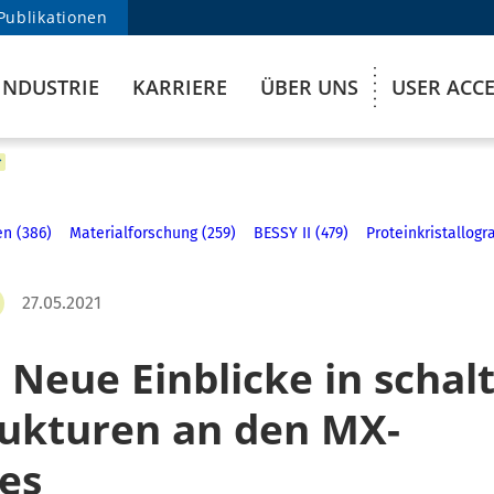
Publikationen
INDUSTRIE
KARRIERE
ÜBER UNS
USER ACC
n (386)
Materialforschung (259)
BESSY II (479)
Proteinkristallogr
27.05.2021
: Neue Einblicke in schal
ukturen an den MX-
es