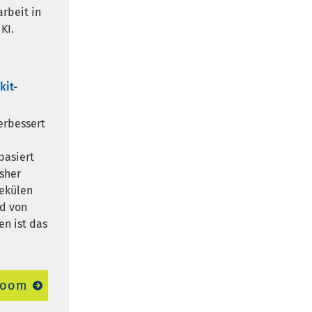
rbeit in
KI.
kit-
erbessert
basiert
sher
ekülen
nd von
n ist das
room