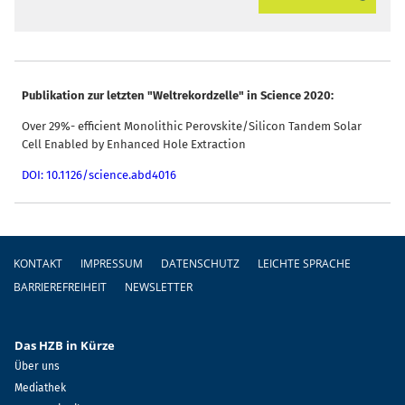
Publikation zur letzten "Weltrekordzelle" in Science 2020:
Over 29%- efficient Monolithic Perovskite/Silicon Tandem Solar
Cell Enabled by Enhanced Hole Extraction
DOI: 10.1126/science.abd4016
Fußzeile
KONTAKT
IMPRESSUM
DATENSCHUTZ
LEICHTE SPRACHE
BARRIEREFREIHEIT
NEWSLETTER
Das HZB in Kürze
Über uns
Mediathek