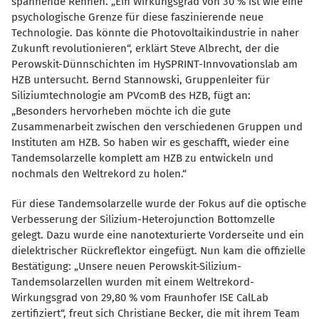
spannende Rennen. „Ein Wirkungsgrad von 30 % ist wie eine
psychologische Grenze für diese faszinierende neue
Technologie. Das könnte die Photovoltaikindustrie in naher
Zukunft revolutionieren“, erklärt Steve Albrecht, der die
Perowskit-Dünnschichten im HySPRINT-Innvovationslab am
HZB untersucht. Bernd Stannowski, Gruppenleiter für
Siliziumtechnologie am PVcomB des HZB, fügt an:
Besonders hervorheben möchte ich die gute
Zusammenarbeit zwischen den verschiedenen Gruppen und
Instituten am HZB. So haben wir es geschafft, wieder eine
Tandemsolarzelle komplett am HZB zu entwickeln und
nochmals den Weltrekord zu holen.“
Für diese Tandemsolarzelle wurde der Fokus auf die optische
Verbesserung der Silizium-Heterojunction Bottomzelle
gelegt. Dazu wurde eine nanotexturierte Vorderseite und ein
dielektrischer Rückreflektor eingefügt. Nun kam die offizielle
Bestätigung: „Unsere neuen Perowskit-Silizium-
Tandemsolarzellen wurden mit einem Weltrekord-
Wirkungsgrad von 29,80 % vom Fraunhofer ISE CalLab
zertifiziert“, freut sich Christiane Becker, die mit ihrem Team