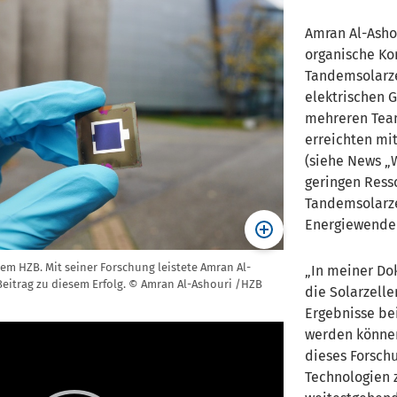
Amran Al-Ashou
organische Kon
Tandemsolarze
elektrischen 
mehreren Team
erreichten mi
(siehe News „
geringen Ress
Tandemsolarze
Energiewende
em HZB. Mit seiner Forschung leistete Amran Al-
In meiner Dok
Beitrag zu diesem Erfolg. © Amran Al-Ashouri /HZB
die Solarzelle
Ergebnisse be
werden können“
dieses Forsch
Technologien 