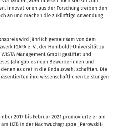
 vorhanden, aber müssen noch stärker zum
n. Innovationen aus der Forschung treiben den
och an und machen die zukünftige Anwendung
ionspreis wird jährlich gemeinsam von dem
werk IGAFA e. V., der Humboldt-Universität zu
r WISTA Management GmbH gestiftet und
Dieses Jahr gab es neun Bewerberinnen und
 denen es drei in die Endauswahl schafften. Die
räsentierten ihre wissenschaftlichen Leistungen
tember 2017 bis Februar 2021 promovierte er am
oc am HZB in der Nachwuchsgruppe „Perowskit-