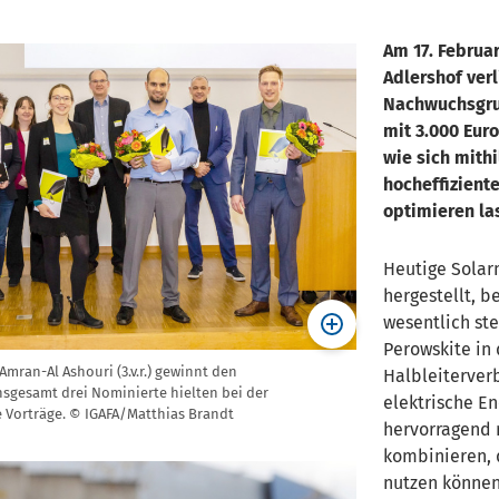
Am 17. Februa
Adlershof verl
Nachwuchsgrup
mit 3.000 Euro
wie sich mith
hocheffizient
optimieren la
Heutige Solar
hergestellt, b
wesentlich ste
Perowskite in 
mran-Al Ashouri (3.v.r.) gewinnt den
Halbleiterver
Insgesamt drei Nominierte hielten bei der
elektrische En
 Vorträge. © IGAFA/Matthias Brandt
hervorragend 
kombinieren, 
nutzen können