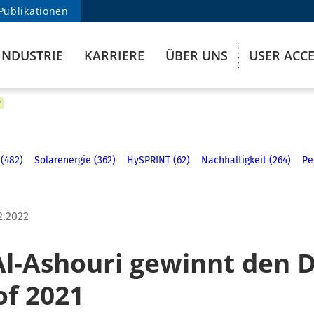
Publikationen
INDUSTRIE
KARRIERE
ÜBER UNS
USER ACC
 (482)
Solarenergie (362)
HySPRINT (62)
Nachhaltigkeit (264)
Pe
2.2022
l-Ashouri gewinnt den Di
of 2021