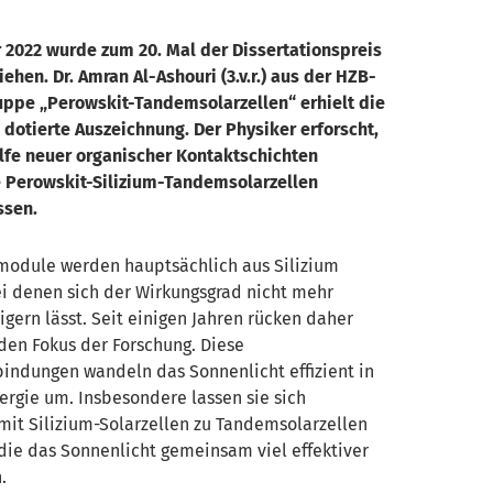
r 2022 wurde zum 20. Mal der Dissertationspreis
iehen. Dr. Amran Al-Ashouri (3.v.r.) aus der HZB-
pe „Perowskit-Tandemsolarzellen“ erhielt die
 dotierte Auszeichnung. Der Physiker erforscht,
ilfe neuer organischer Kontaktschichten
e Perowskit-Silizium-Tandemsolarzellen
ssen.
module werden hauptsächlich aus Silizium
ei denen sich der Wirkungsgrad nicht mehr
igern lässt. Seit einigen Jahren rücken daher
den Fokus der Forschung. Diese
bindungen wandeln das Sonnenlicht effizient in
ergie um. Insbesondere lassen sie sich
mit Silizium-Solarzellen zu Tandemsolarzellen
die das Sonnenlicht gemeinsam viel effektiver
.