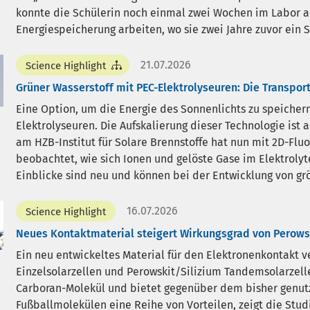
konnte die Schülerin noch einmal zwei Wochen im Labor a
Energiespeicherung arbeiten, wo sie zwei Jahre zuvor ein 
21.07.2026
Science Highlight
Grüner Wasserstoff mit PEC-Elektrolyseuren: Die Transpor
Eine Option, um die Energie des Sonnenlichts zu speichern,
Elektrolyseuren. Die Aufskalierung dieser Technologie ist 
am HZB-Institut für Solare Brennstoffe hat nun mit 2D-Flu
beobachtet, wie sich Ionen und gelöste Gase im Elektroly
Einblicke sind neu und können bei der Entwicklung von grö
16.07.2026
Science Highlight
Neues Kontaktmaterial steigert Wirkungsgrad von Perowsk
Ein neu entwickeltes Material für den Elektronenkontakt v
Einzelsolarzellen und Perowskit/Silizium Tandemsolarzell
Carboran-Molekül und bietet gegenüber dem bisher genut
Fußballmolekülen eine Reihe von Vorteilen, zeigt die Stu