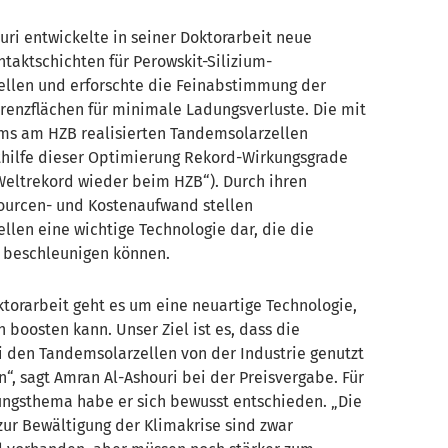
ri entwickelte in seiner Doktorarbeit neue
taktschichten für Perowskit-Silizium-
llen und erforschte die Feinabstimmung der
Grenzflächen für minimale Ladungsverluste. Die mit
s am HZB realisierten Tandemsolarzellen
thilfe dieser Optimierung Rekord-Wirkungsgrade
Weltrekord wieder beim HZB“). Durch ihren
ourcen- und Kostenaufwand stellen
llen eine wichtige Technologie dar, die die
 beschleunigen können.
torarbeit geht es um eine neuartige Technologie,
n boosten kann. Unser Ziel ist es, dass die
i den Tandemsolarzellen von der Industrie genutzt
, sagt Amran Al-Ashouri bei der Preisvergabe. Für
ungsthema habe er sich bewusst entschieden. „Die
zur Bewältigung der Klimakrise sind zwar