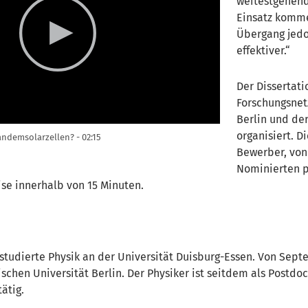
weitestgehend
Einsatz komme
Übergang jed
effektiver.“
Der Dissertat
Forschungsnetz
Berlin und de
organisiert. 
Tandemsolarzellen?
02:15
Bewerber, von
Nominierten p
se innerhalb von 15 Minuten.
 studierte Physik an der Universität Duisburg-Essen. Von Sep
schen Universität Berlin. Der Physiker ist seitdem als Postd
ätig.