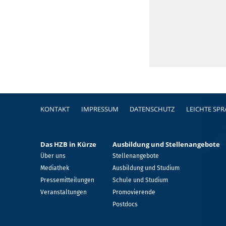
Fußzeile
KONTAKT
IMPRESSUM
DATENSCHUTZ
LEICHTE SP
Das HZB in Kürze
Ausbildung und Stellenangebote
Über uns
Stellenangebote
Mediathek
Ausbildung und Studium
Pressemitteilungen
Schule und Studium
Veranstaltungen
Promovierende
Postdocs