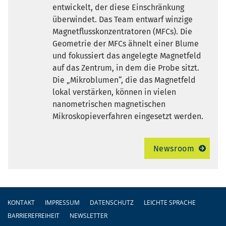
entwickelt, der diese Einschränkung
überwindet. Das Team entwarf winzige
Magnetflusskonzentratoren (MFCs). Die
Geometrie der MFCs ähnelt einer Blume
und fokussiert das angelegte Magnetfeld
auf das Zentrum, in dem die Probe sitzt.
Die „Mikroblumen“, die das Magnetfeld
lokal verstärken, können in vielen
nanometrischen magnetischen
Mikroskopieverfahren eingesetzt werden.
Newsroom
Fußzeile
KONTAKT
IMPRESSUM
DATENSCHUTZ
LEICHTE SPRACHE
BARRIEREFREIHEIT
NEWSLETTER