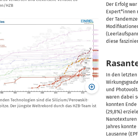
Der Erfolg war
nen/HZB
Expert*innen 
der Tandemzel
Modifikatione
(Leerlaufspann
diese faszini
Rasante
In den letzten
Wirkungsgradw
und Photovolta
waren dabei s
den Technologien sind die Silizium/Perowskit-
konnten Ende 
itze. Der jüngste Weltrekord durch das HZB-Team ist
(29,8%) erziel
Nanotexturen 
Jahres konnte
Lausanne (EPF