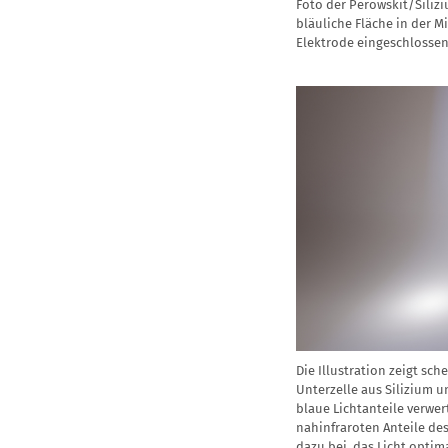
Foto der Perowskit/Silizi
bläuliche Fläche in der Mi
Elektrode eingeschlosse
Die Illustration zeigt sc
Unterzelle aus Silizium u
blaue Lichtanteile verwer
nahinfraroten Anteile de
dazu bei, das Licht optim