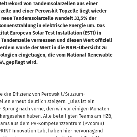
Weltrekord von Tandemsolarzellen aus einer
zelle und einer Perowskit-Topzelle liegt wieder
 neue Tandemsolarzelle wandelt 32,5% der
Sonnenstrahlung in elektrische Energie um. Das
titut European Solar Test Installation (ESTI) in
ie Tandemzelle vermessen und diesen Wert offiziell
ßerdem wurde der Wert in die NREL-Übersicht zu
nologien eingetragen, die vom National Renewable
A, gepflegt wird.
 die Effizienz von Perowskit/Silizium-
len erneut deutlich steigern. „Dies ist ein
r Sprung nach vorne, den wir vor einigen Monaten
rhergesehen haben. Alle beteiligten Teams am HZB,
 Teams aus dem PV-Kompetenzzentrum (PVcomB)
INT Innovation Lab, haben hier hervorragend