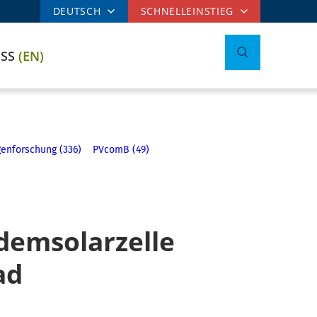
DEUTSCH
SCHNELLEINSTIEG
ESS
(EN)
enforschung (336)
PVcomB (49)
demsolarzelle
ad