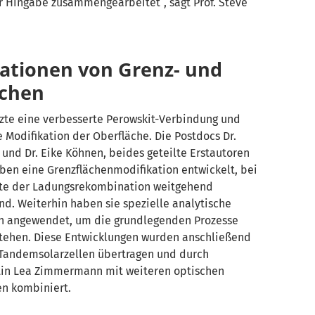
r Hingabe zusammengearbeitet“, sagt Prof. Steve
ationen von Grenz- und
ächen
zte eine verbesserte Perowskit-Verbindung und
te Modifikation der Oberfläche. Die Postdocs Dr.
i und Dr. Eike Köhnen, beides geteilte Erstautoren
aben eine Grenzflächenmodifikation entwickelt, bei
ste der Ladungsrekombination weitgehend
nd. Weiterhin haben sie spezielle analytische
 angewendet, um die grundlegenden Prozesse
stehen. Diese Entwicklungen wurden anschließend
n Tandemsolarzellen übertragen und durch
in Lea Zimmermann mit weiteren optischen
n kombiniert.