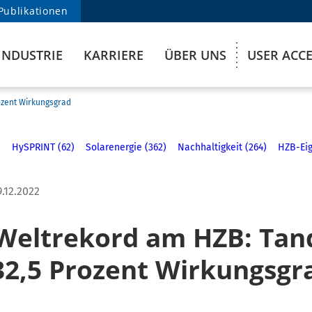
Publikationen
INDUSTRIE
KARRIERE
ÜBER UNS
USER ACC
ozent Wirkungsgrad
)
HySPRINT (62)
Solarenergie (362)
Nachhaltigkeit (264)
HZB-Eig
9.12.2022
Weltrekord am HZB: Tan
 32,5 Prozent Wirkungsgr