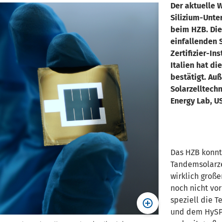
Der aktuelle 
Silizium-Unter
beim HZB. Die
einfallenden 
Zertifizier-Ins
Italien hat d
bestätigt. Au
Solarzelltech
Energy Lab, US
Das HZB konnte
Tandemsolarzel
wirklich große
noch nicht vo
speziell die
und dem HySPR