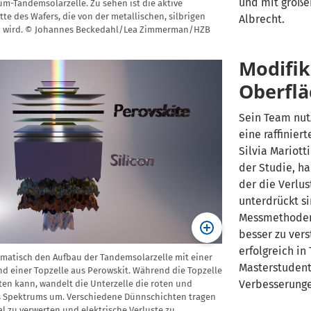
und mit große
um-Tandemsolarzelle. Zu sehen ist die aktive
tte des Wafers, die von der metallischen, silbrigen
Albrecht.
n wird. © Johannes Beckedahl/Lea Zimmerman/HZB
Modifik
Oberfl
Sein Team nut
eine raffinier
Silvia Mariott
der Studie, h
der die Verlu
unterdrückt si
Messmethoden
besser zu ver
erfolgreich i
hematisch den Aufbau der Tandemsolarzelle mit einer
Masterstudent
nd einer Topzelle aus Perowskit. Während die Topzelle
Verbesserunge
ten kann, wandelt die Unterzelle die roten und
s Spektrums um. Verschiedene Dünnschichten tragen
al zu verwerten und elektrische Verluste zu