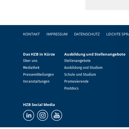
Fußzeile
KONTAKT
IMPRESSUM
DATENSCHUTZ
LEICHTE SP
Das HZB in Kürze
Ausbildung und Stellenangebote
Über uns
Stellenangebote
Mediathek
Ausbildung und Studium
Pressemitteilungen
Schule und Studium
Veranstaltungen
Promovierende
Postdocs
HZB Social Media