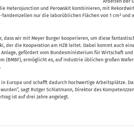
Arbeiten der 
ie Heterojunction und Perowskit kombinieren, mit Rekordwirku
Tandemzellen nur die laborüblichen Flächen von 1 cm² und we
.
, dass wir mit Meyer Burger kooperieren, um diese fantastisc
i, der die Kooperation am HZB leitet. Dabei kommt auch eine
ge Anlage, gefördert vom Bundesministerium für Wirtschaft u
m (BMBF), ermöglicht es, auf Industrie üblichen großen Wafe
.
 in Europa und schafft dadurch hochwertige Arbeitsplätze. D
t wurden“, sagt Rutger Schlatmann, Direktor des Kompetenzze
rag ist auf drei Jahre angelegt.