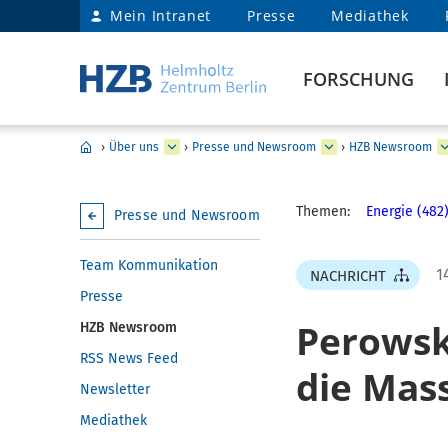
Mein Intranet
Presse
Mediathek
FORSCHUNG
›
Über uns
›
Presse und Newsroom
›
HZB Newsroom
Themen:
Energie (482
Presse und Newsroom
Team Kommunikation
1
NACHRICHT
Presse
Perowsk
HZB Newsroom
RSS News Feed
die Mas
Newsletter
Mediathek