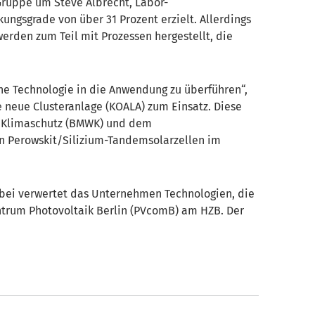
Gruppe um Steve Albrecht, Labor-
ngsgrade von über 31 Prozent erzielt. Allerdings
rden zum Teil mit Prozessen hergestellt, die
he Technologie in die Anwendung zu überführen“,
 neue Clusteranlage (KOALA) zum Einsatz. Diese
nd Klimaschutz (BMWK) und dem
rn Perowskit/Silizium-Tandemsolarzellen im
abei verwertet das Unternehmen Technologien, die
ntrum Photovoltaik Berlin (PVcomB) am HZB. Der