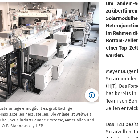
Um Tandem-So
zu überführen
Solarmodulher
Heterojunction
Im Rahmen die
Bottom-Zellen
einer Top-Zel
werden.
Meyer Burger i
Solarmodulen 
(HJT). Das Fo
hat bereits i
Team von Bern
Zellen entwick
usteranlage ermöglicht es, großflächige
solarzellen herzustellen. Die Anlage ist weltweit
u bei, neue industrienahe Prozesse, Materialien und
Das HZB besitz
. © B. Stannowski / HZB
Solarzellen. I