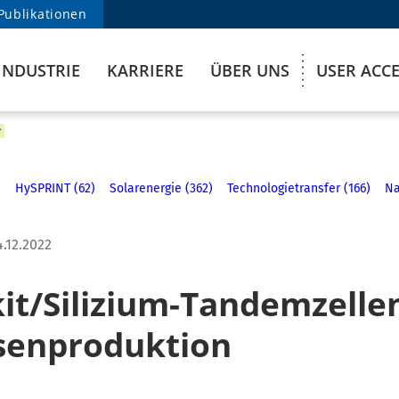
Publikationen
INDUSTRIE
KARRIERE
ÜBER UNS
USER ACC
)
HySPRINT (62)
Solarenergie (362)
Technologietransfer (166)
Na
4.12.2022
it/Silizium-Tandemzelle
senproduktion