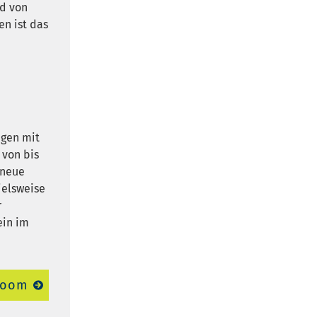
nd von
n ist das
ngen mit
 von bis
 neue
ielsweise
r
ein im
room