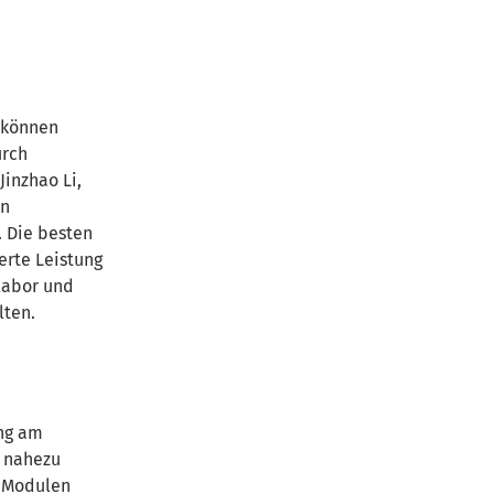
 können
urch
Jinzhao Li,
en
. Die besten
erte Leistung
labor und
lten.
ang am
r nahezu
n Modulen