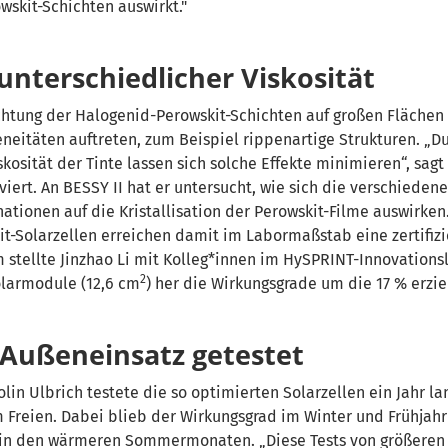
wskit-Schichten auswirkt."
unterschiedlicher Viskosität
chtung der Halogenid-Perowskit-Schichten auf großen Flächen
eitäten auftreten, zum Beispiel rippenartige Strukturen. „D
skosität der Tinte lassen sich solche Effekte minimieren“, sagt 
iert. An BESSY II hat er untersucht, wie sich die verschieden
tionen auf die Kristallisation der Perowskit-Filme auswirken
it-Solarzellen erreichen damit im Labormaßstab eine zertifizi
 stellte Jinzhao Li mit Kolleg*innen im HySPRINT-Innovations
2
larmodule (12,6 cm
) her die Wirkungsgrade um die 17 % erzie
 Außeneinsatz getestet
lin Ulbrich testete die so optimierten Solarzellen ein Jahr l
Freien. Dabei blieb der Wirkungsgrad im Winter und Frühjah
st in den wärmeren Sommermonaten. „Diese Tests von größere