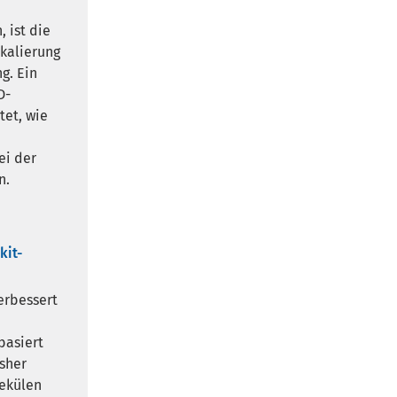
 ist die
skalierung
g. Ein
D-
tet, wie
ei der
n.
kit-
erbessert
basiert
sher
ekülen