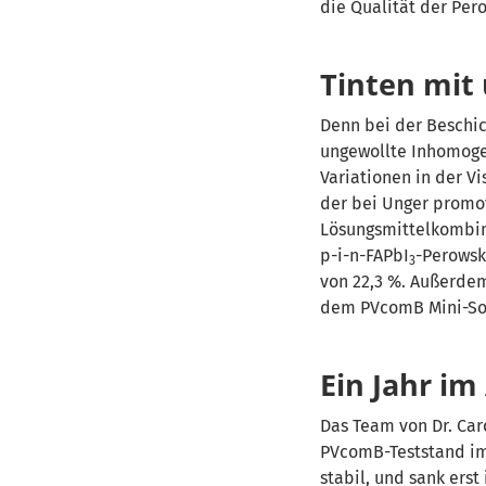
die Qualität der Pero
Tinten mit 
Denn bei der Beschi
ungewollte Inhomogen
Variationen in der Vi
der bei Unger promov
Lösungsmittelkombina
p-i-n-FAPbI
-Perowsk
3
von 22,3 %. Außerdem
dem PVcomB Mini-So
Ein Jahr im
Das Team von Dr. Caro
PVcomB-Teststand im 
stabil, und sank er