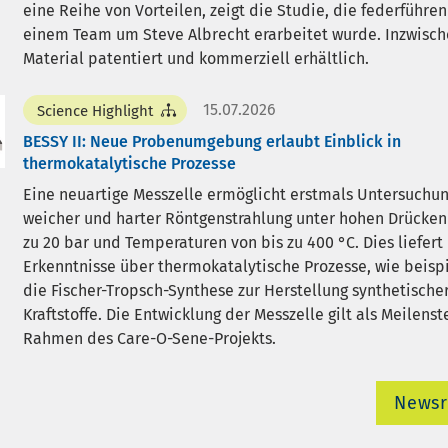
eine Reihe von Vorteilen, zeigt die Studie, die federführe
einem Team um Steve Albrecht erarbeitet wurde. Inzwische
Material patentiert und kommerziell erhältlich.
15.07.2026
Science Highlight
BESSY II: Neue Probenumgebung erlaubt Einblick in
thermokatalytische Prozesse
Eine neuartige Messzelle ermöglicht erstmals Untersuchu
weicher und harter Röntgenstrahlung unter hohen Drücken
zu 20 bar und Temperaturen von bis zu 400 °C. Dies liefert
Erkenntnisse über thermokatalytische Prozesse, wie beisp
die Fischer-Tropsch-Synthese zur Herstellung synthetische
Kraftstoffe. Die Entwicklung der Messzelle gilt als Meilenst
Rahmen des Care-O-Sene-Projekts.
News