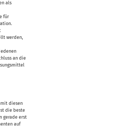
en als
e für
ation.
t
llt werden,
hiedenen
chluss an die
sungsmittel
 mit diesen
st die beste
n gerade erst
nenten auf