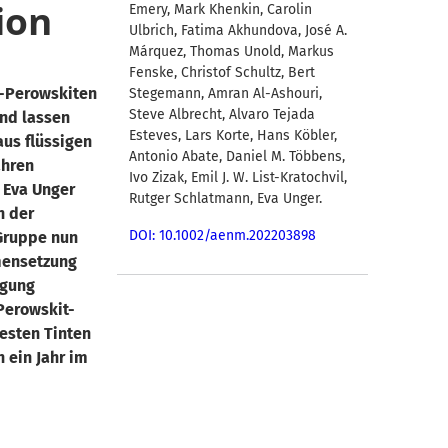
ion
Emery, Mark Khenkin, Carolin
Ulbrich, Fatima Akhundova, José A.
Márquez, Thomas Unold, Markus
Fenske, Christof Schultz, Bert
d-Perowskiten
Stegemann, Amran Al-Ashouri,
Steve Albrecht, Alvaro Tejada
nd lassen
Esteves, Lars Korte, Hans Köbler,
us flüssigen
Antonio Abate, Daniel M. Többens,
ahren
Ivo Zizak, Emil J. W. List-Kratochvil,
. Eva Unger
Rutger Schlatmann, Eva Unger.
n der
DOI: 10.1002/aenm.202203898
 Gruppe nun
mensetzung
ugung
Perowskit-
besten Tinten
 ein Jahr im