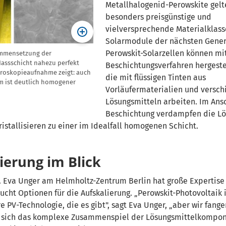
Metallhalogenid-Perowskite gelt
besonders preisgünstige und
vielversprechende Materialklass
Solarmodule der nächsten Gener
Perowskit-Solarzellen können mi
ammensetzung der
Nassschicht nahezu perfekt
Beschichtungsverfahren hergeste
ikroskopieaufnahme zeigt: auch
die mit flüssigen Tinten aus
ilm ist deutlich homogener
Vorläufermaterialien und versc
Lösungsmitteln arbeiten. Im Ans
Beschichtung verdampfen die Lö
ristallisieren zu einer im Idealfall homogenen Schicht.
ierung im Blick
. Eva Unger am Helmholtz-Zentrum Berlin hat große Expertise
ucht Optionen für die Aufskalierung. „Perowskit-Photovoltaik i
 PV-Technologie, die es gibt", sagt Eva Unger, „aber wir fange
ie sich das komplexe Zusammenspiel der Lösungsmittelkompo