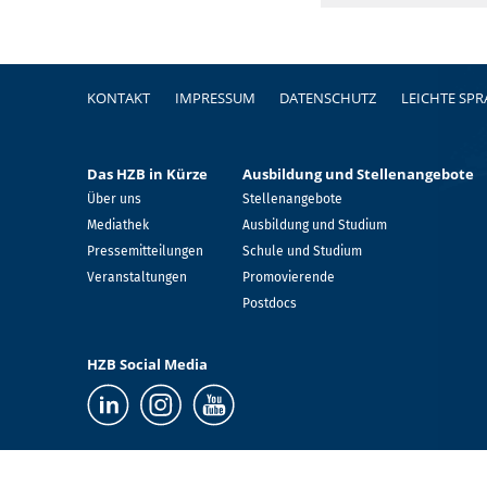
Fußzeile
KONTAKT
IMPRESSUM
DATENSCHUTZ
LEICHTE SP
Das HZB in Kürze
Ausbildung und Stellenangebote
Über uns
Stellenangebote
Mediathek
Ausbildung und Studium
Pressemitteilungen
Schule und Studium
Veranstaltungen
Promovierende
Postdocs
HZB Social Media