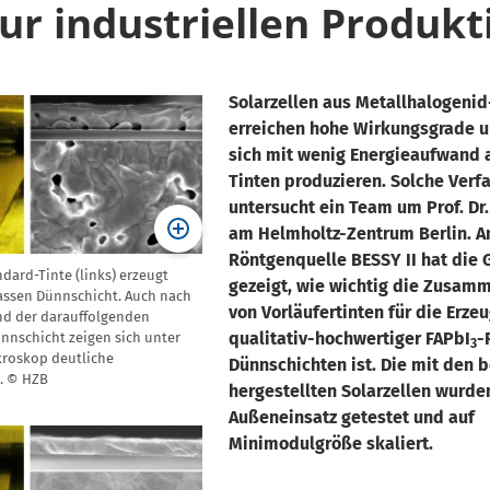
zur industriellen Produkt
Solarzellen aus Metallhalogeni
erreichen hohe Wirkungsgrade u
sich mit wenig Energieaufwand a
Tinten produzieren. Solche Verf
untersucht ein Team um Prof. Dr
am Helmholtz-Zentrum Berlin. A
Röntgenquelle BESSY II hat die
dard-Tinte (links) erzeugt
gezeigt, wie wichtig die Zusam
nassen Dünnschicht. Auch nach
von Vorläufertinten für die Erze
d der darauffolgenden
qualitativ-hochwertiger FAPbI
-
ünnschicht zeigen sich unter
3
roskop deutliche
Dünnschichten ist. Die mit den 
. © HZB
hergestellten Solarzellen wurden
Außeneinsatz getestet und auf
Minimodulgröße skaliert.