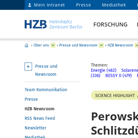
Mein Intranet
Presse
Mediathek
FORSCHUNG
›
Über uns
›
Presse und Newsroom
›
HZB Newsroom
Themen:
Presse und
Energie (482)
Solarene
Newsroom
(336)
BESSY II (479)
Team Kommunikation
SCIENCE HIGHLIGHT
Presse
HZB Newsroom
Perowsk
RSS News Feed
Schlitzd
Newsletter
Mediathek