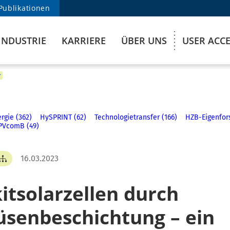
Publikationen
INDUSTRIE
KARRIERE
ÜBER UNS
USER ACC
rgie (362)
HySPRINT (62)
Technologietransfer (166)
HZB-Eigenfor
PVcomB (49)
16.03.2023
itsolarzellen durch
üsenbeschichtung – ein