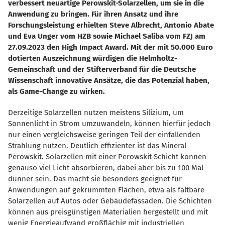
verbessert neuartige Perowskit-Solarzellen, um sie in die
Anwendung zu bringen. Für ihren Ansatz und ihre
Forschungsleistung erhielten Steve Albrecht, Antonio Abate
und Eva Unger vom HZB sowie Michael Saliba vom FZJ am
27.09.2023 den High Impact Award. Mit der mit 50.000 Euro
dotierten Auszeichnung würdigen die Helmholtz-
Gemeinschaft und der Stifterverband für die Deutsche
Wissenschaft innovative Ansätze, die das Potenzial haben,
als Game-Change zu wirken.
Derzeitige Solarzellen nutzen meistens Silizium, um
Sonnenlicht in Strom umzuwandeln, können hierfür jedoch
nur einen vergleichsweise geringen Teil der einfallenden
Strahlung nutzen. Deutlich effizienter ist das Mineral
Perowskit. Solarzellen mit einer Perowskit-Schicht können
genauso viel Licht absorbieren, dabei aber bis zu 100 Mal
dünner sein. Das macht sie besonders geeignet für
Anwendungen auf gekrümmten Flächen, etwa als faltbare
Solarzellen auf Autos oder Gebäudefassaden. Die Schichten
können aus preisgünstigen Materialien hergestellt und mit
wenig Energieaufwand großflächig mit industriellen