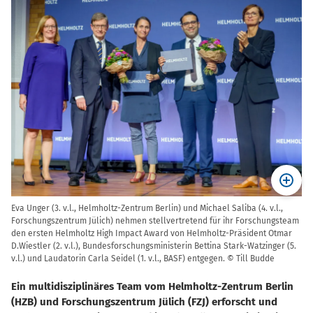
Eva Unger (3. v.l., Helmholtz-Zentrum Berlin) und Michael Saliba (4. v.l.,
Forschungszentrum Jülich) nehmen stellvertretend für ihr Forschungsteam
den ersten Helmholtz High Impact Award von Helmholtz-Präsident Otmar
D.Wiestler (2. v.l.), Bundesforschungsministerin Bettina Stark-Watzinger (5.
v.l.) und Laudatorin Carla Seidel (1. v.l., BASF) entgegen. © Till Budde
Ein multidisziplinäres Team vom Helmholtz-Zentrum Berlin
(HZB) und Forschungszentrum Jülich (FZJ) erforscht und