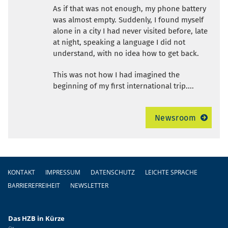
As if that was not enough, my phone battery
was almost empty. Suddenly, I found myself
alone in a city I had never visited before, late
at night, speaking a language I did not
understand, with no idea how to get back.
This was not how I had imagined the
beginning of my first international trip....
Newsroom
Fußzeile
KONTAKT
IMPRESSUM
DATENSCHUTZ
LEICHTE SPRACHE
BARRIEREFREIHEIT
NEWSLETTER
Das HZB in Kürze