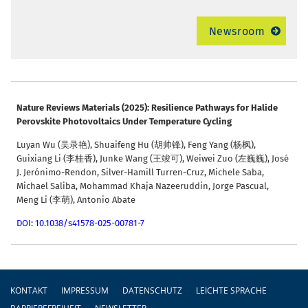
Newsroom
Nature
Reviews
Materials (2025): Resilience Pathways for Halide
Perovskite Photovoltaics Under Temperature Cycling
Luyan Wu (吴录艳), Shuaifeng Hu (胡帅锋), Feng Yang (杨枫),
Guixiang Li (李桂香), Junke Wang (王竣可), Weiwei Zuo (左巍巍), José
J. Jerónimo-Rendon, Silver-Hamill Turren-Cruz, Michele Saba,
Michael Saliba, Mohammad Khaja Nazeeruddin, Jorge Pascual,
Meng Li (李萌), Antonio Abate
DOI: 10.1038/s41578-025-00781-7
Fußzeile
KONTAKT
IMPRESSUM
DATENSCHUTZ
LEICHTE SPRACHE