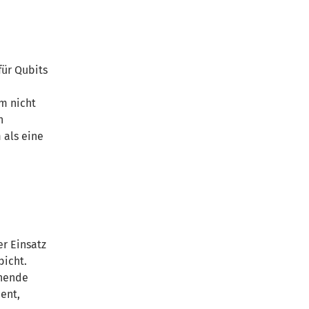
für Qubits
um nicht
n
 als eine
er Einsatz
bicht.
nnende
ent,