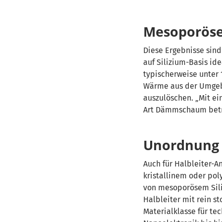
Mesoporöses
Diese Ergebnisse sind
auf Silizium-Basis id
typischerweise unter 
Wärme aus der Umgebu
auszulöschen. „Mit e
Art Dämmschaum betra
Unordnung l
Auch für Halbleiter-
kristallinem oder pol
von mesoporösem Siliz
Halbleiter mit rein 
Materialklasse für t