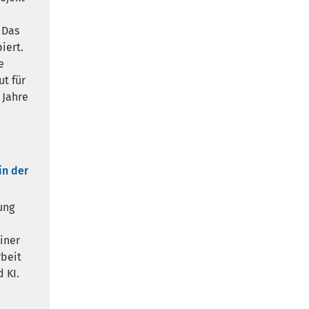
 Das
iert.
e
t für
 Jahre
in der
ung
iner
rbeit
 KI.