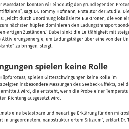
r Messdaten konnten wir eindeutig den grundlegenden Proze
tifizieren“, sagt Dr. Tommy Hofmann, Erstautor der Studie. Di
s: „Nicht durch Unordnung lokalisierte Elektronen, die von e
d zum nächsten hüpfen dominieren den Ladungstransport sond
en-artigen Zuständen.“ Dabei sinkt die Leitfähigkeit mit stei
e Aktivierungsenergie, um Ladungsträger über eine von der U
kante“ zu bringen, steigt.
ngungen spielen keine Rolle
Hüpfprozess, spielen Gitterschwingungen keine Rolle im
es
zeigten insbesondere Messungen des Seebeck-Effekts, bei 
ermittelt wird, die entsteht, wenn die Probe einer Temperatu
rten Richtung ausgesetzt wird.
tmals eine belastbare und neuartige Erklärung für den mikro
t in ungeordnetem, nanostrukturiertem Silizium“, erklärt Dr