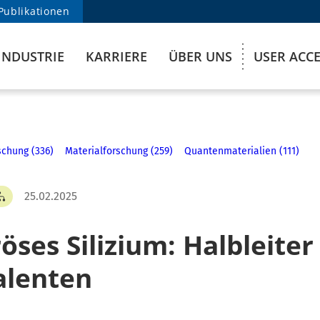
Publikationen
INDUSTRIE
KARRIERE
ÜBER UNS
USER ACC
chung (336)
Materialforschung (259)
Quantenmaterialien (111)
25.02.2025
ses Silizium: Halbleiter
alenten