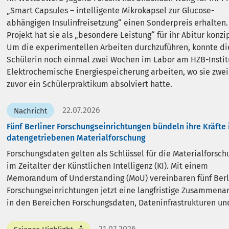
Smart Capsules – intelligente Mikrokapsel zur Glucose-
abhängigen Insulinfreisetzung“ einen Sonderpreis erhalten.
Projekt hat sie als „besondere Leistung“ für ihr Abitur konzip
Um die experimentellen Arbeiten durchzuführen, konnte di
Schülerin noch einmal zwei Wochen im Labor am HZB-Institu
Elektrochemische Energiespeicherung arbeiten, wo sie zwei
zuvor ein Schülerpraktikum absolviert hatte.
22.07.2026
Nachricht
Fünf Berliner Forschungseinrichtungen bündeln ihre Kräfte 
datengetriebenen Materialforschung
Forschungsdaten gelten als Schlüssel für die Materialforsch
im Zeitalter der Künstlichen Intelligenz (KI). Mit einem
Memorandum of Understanding (MoU) vereinbaren fünf Berl
Forschungseinrichtungen jetzt eine langfristige Zusammena
in den Bereichen Forschungsdaten, Dateninfrastrukturen und
21.07.2026