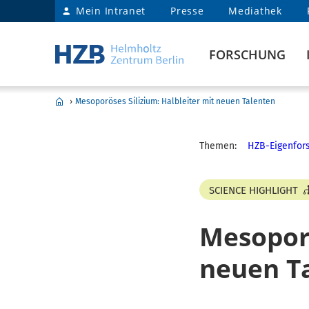
Mein Intranet
Presse
Mediathek
FORSCHUNG
›
Mesoporöses Silizium: Halbleiter mit neuen Talenten
Themen:
HZB-Eigenfors
SCIENCE HIGHLIGHT
Mesoporö
neuen T