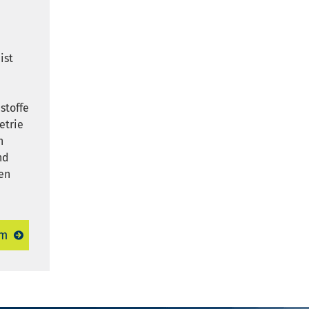
ist
stoffe
etrie
n
nd
en
om