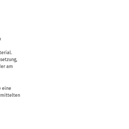
n
erial.
setzung,
 der am
e eine
rmittelten