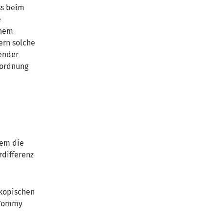
ss beim
e
inem
ern solche
gender
nordnung
dem die
rdifferenz
skopischen
. Tommy