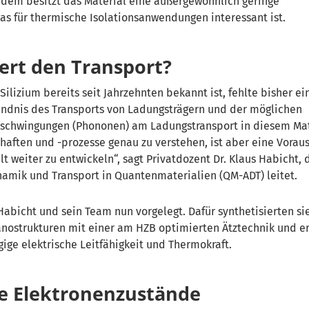
dem besitzt das Material eine außergewöhnlich geringe
as für thermische Isolat
ionsanwendungen interessant ist.
ert den Transport?
ilizium bereits seit Jahrzehnten bekannt ist, fehlte bisher ei
ndnis des Transports von Ladungsträgern und der möglichen
erschwingungen (Phononen) am Ladungstransport in diesem Mat
aften und -prozesse genau zu verstehen, ist aber eine Voraus
lt weiter zu entwickeln“, sagt Privatdozent Dr. Klaus Habicht,
amik und Transport in Quantenmaterialien (QM-ADT) leitet.
abicht und sein Team nun vorgelegt. Dafür synthetisierten si
anostrukturen mit einer am HZB optimierten Ätztechnik und e
ge elektrische Leitfähigkeit und Thermokraft.
ge Elektronenzustände