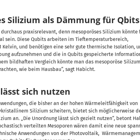
 Silizium als Dämmung für Qbits
 durchaus praxisrelevant, denn mesoporöses Silizium könnte 
eal sein. Diese Qubits arbeiten im Tieftemperaturbereich,
1 Kelvin, und benötigen eine sehr gute thermische Isolation, 
ng aufzunehmen und die in Qubits gespeicherte Informatio
inem bildhaften Vergleich könnte man das mesoporöse Silizum
chten, wie beim Hausbau“, sagt Habicht.
ässt sich nutzen
Anwendungen, die bisher an der hohen Wärmeleitfähigkeit von
ykristallinem Silizium scheitern, bietet sich möglicherweise d
ium an. „Die Unordnung lässt sich gezielt nutzen“, betont Ha
stochastisch verteilten Mesoporen wären damit eine neue spa
echnische Anwendungen von der Photovoltaik, Wärmemanagem