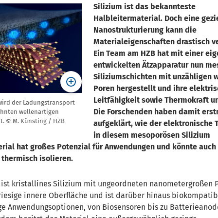
Silizium ist das bekannteste
Halbleitermaterial. Doch eine gezi
Nanostrukturierung kann die
Materialeigenschaften drastisch v
Ein Team am HZB hat mit einer ei
entwickelten Ätzapparatur nun m
Siliziumschichten mit unzähligen 
Poren hergestellt und ihre elektri
Leitfähigkeit sowie Thermokraft u
wird der Ladungstransport
Die Forschenden haben damit ers
ehnten wellenartigen
t. © M. Künsting / HZB
aufgeklärt, wie der elektronische 
in diesem mesoporösen Silizium
terial hat großes Potenzial für Anwendungen und könnte auch
thermisch isolieren.
ist kristallines Silizium mit ungeordneten nanometergroßen 
 riesige innere Oberfläche und ist darüber hinaus biokompatib
tige Anwendungsoptionen, von Biosensoren bis zu Batterieano