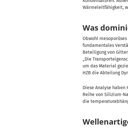
Kondensatoren. Außer
Wärmeleitfähigkeit, w
Was domini
Obw
ohl mesoporöses S
fundamentales Verstä
Beteiligung von Gitt
Die Transporteigensch
um das Material gezie
HZB die Abteilung Dyn
Diese Analyse haben H
Reihe von Silizium-N
die temperaturabhängi
Wellenarti