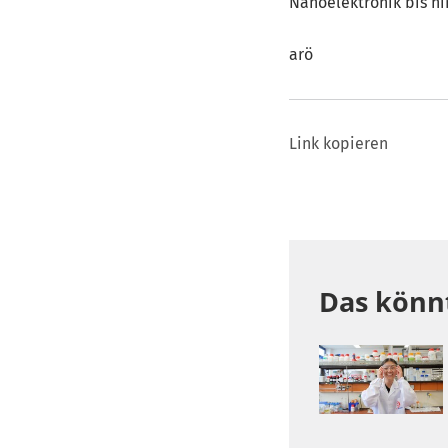
Nanoelektronik bis hi
arö
Link kopieren
Das könnt