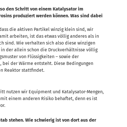
so den Schritt vo
n einem Katalysator i
m
rosins
produziert werden können
. Was sind dabei
ss die aktiven Partikel winzig klein sind, wir
t arbeiten, ist das etwas völlig anderes als in
h sind. Wie verhalten sich also diese winzigen
n der allein schon die Druckverhältnisse völlig
smuster von Flüssigkeiten
– sowie der
, bei der Wärme entsteht.
Diese Bedingungen
n Reaktor stattfindet.
hritt nutzen wir Equipment und Katalysator-Mengen,
 mit einem anderen Risiko behaftet, denn es ist
or.
ab stehen. Wie schwierig ist von dort aus
der