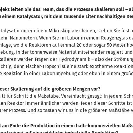
ojekt leiten
Sie
das Team, das die Prozesse skalieren soll – al
u
einem Katalysator, mit dem tausende Liter
nachhaltigen Ke
alysator unter einem Mikroskop anschauen, stellen Sie fest, da
zehn Nanometern. Wenn Sie im Labor in einem Reagenzglas dami
Anlage, wo die Reaktoren auf einmal 20 oder sogar 50 Meter hoc
gebung, in der tonnenweise Material miteinander reagiert und i
kalieren
werden Fragen
der
Hydrodynamik
– also der
Strömung
ichtig, denn
Fischer-
Tropsch
ist eine
stark
exotherme Reaktion
e Reaktion in einer Laborumgebung oder
eben
in einem große
ieser Skalierung auf die größeren
Mengen
vor?
itt für Schritt die Maßstäbe. Vereinfacht gesagt: In jedem Sc
len Reaktor immer ähnlicher werden. Jeder dieser Schritte ist
arer Prozess. Und so tasten wir uns in die größeren Maßstäbe v
l am Ende die Produktion in einem halb-kommerziellen Maßst
bertragung auf eine wirkliche industrielle Produktion?