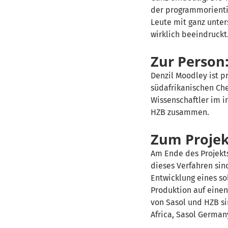
der programmorientie
Leute mit ganz unter
wirklich beeindruckt
Zur Person
Denzil
Moodley
ist p
südafrikanischen C
Wissenschaftler im i
HZB zusammen.
Zum Projek
Am Ende des Projekts
dieses Verfahren sin
Entwicklung eines so
Produktion auf eine
von
Sasol
und HZB si
Africa
,
Sasol
Germany,