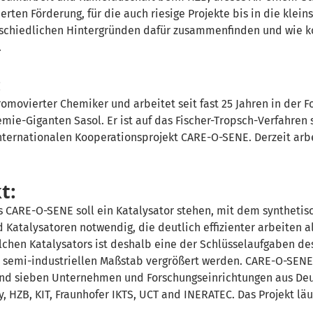
rten Förderung, für die auch riesige Projekte bis in die klein
schiedlichen Hintergründen dafür zusammenfinden und wie kon
.
:
romovierter Chemiker und arbeitet seit fast 25 Jahren in der
hemie-Giganten
Sasol
. Er ist auf das Fischer-
Tropsch
-Verfahren 
nternationalen Kooperationsprojekt CARE-O-SENE. Derzeit arbe
t:
 CARE-O-SENE soll ein Katalysator stehen, mit dem synthetische
d Katalysatoren notwendig, die deutlich effizienter arbeiten a
lchen Katalysators ist deshalb eine der Schlüsselaufgaben des 
n semi-industriellen Maßstab vergrößert werden. CARE-O-SENE
nd sieben Unternehmen und Forschungseinrichtungen aus Deut
 HZB, KIT, Fraunhofer IKTS, UCT and INERATEC
. Das Projekt lä