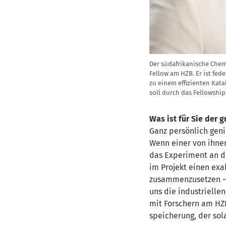
Der südafrikanische Chemi
Fellow am HZB. Er ist fed
zu einem effizienten Kata
soll durch das Fellowshi
Was ist für Sie der
Ganz persönlich geni
Wenn einer von ihnen
das Experiment an de
im Projekt einen exak
zusammenzusetzen – al
uns die industrielle
mit Forschern am HZ
speicherung,
der
sol