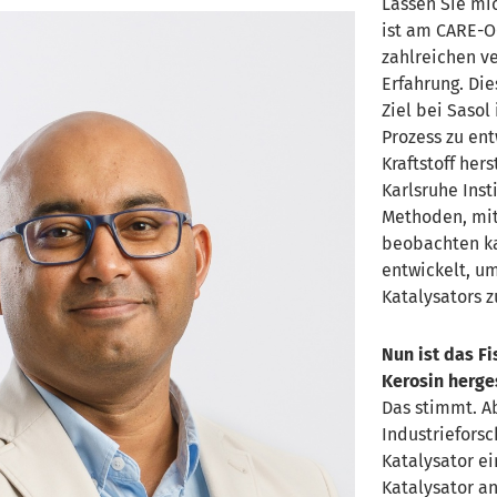
Lassen Sie mic
ist am CARE-O
zahlreichen v
Erfahrung. Die
Ziel bei
Sasol
Prozess zu ent
Kraftstoff her
Karlsruhe Inst
Methoden, mit
beobachten ka
entwickelt, u
Katalysators 
Nun ist das Fi
Kerosin herge
Das stimmt. Ab
Industrieforsc
Katalysator e
Katalysator a