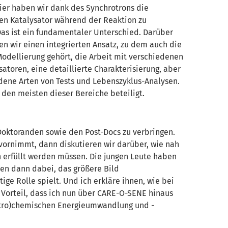
ier haben wir dank des Synchrotrons die
den Katalysator während der Reaktion zu
as ist ein fundamentaler Unterschied.
Darüber
en wir einen integrierten Ansatz
, zu dem auch
die
Modellierung
gehört
,
die Arbeit mit
verschiedene
n
satoren, eine detaillierte Charakterisierung, aber
edene
Arten von Tests
und Lebenszyklus
-A
nalysen
.
n
den
meisten dieser Bereiche
beteiligt
.
 Doktoranden sowie den Post-
Docs
zu verbringen.
vornimmt, dann diskutieren wir darüber, wie nah
n erfüllt werden müssen. Die jungen Leute haben
hnen dann dabei, das größere Bild
ige Rolle spielt. Und ich erkläre ihnen, wie bei
 Vorteil, dass ich nun über CARE-O-SENE hinaus
tro
)chemische
n
Energieumwandlung und -