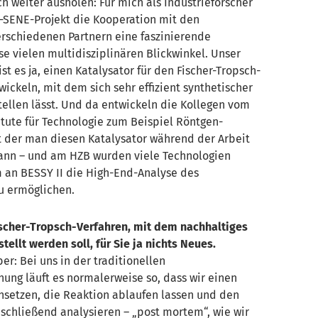
h weiter ausholen: Für mich als Industrieforscher
-SENE-Projekt die Kooperation mit den
erschiedenen Partnern eine faszinierende
se vielen multidisziplinären Blickwinkel. Unser
ist es ja, einen Katalysator für den Fischer-
Tropsch
-
wickeln, mit dem sich sehr effizient synthetischer
stellen lässt. Und da entwickeln die Kollegen vom
itute für Technologie zum Beispiel Röntgen-
 der man diesen Katalysator während der Arbeit
nn – und am HZB wurden viele Technologien
m an BESSY II die High-End-Analyse des
zu ermöglichen.
scher-
Tropsch
-Verfahren, mit dem nachhaltiges
stellt werde
n soll, für Sie ja nichts Neues.
er: Bei uns in der traditionellen
hung läuft es normalerweise so, dass wir einen
insetzen, die Reaktion ablaufen lassen und den
nschließend analysieren –
post
mortem“, wie wir