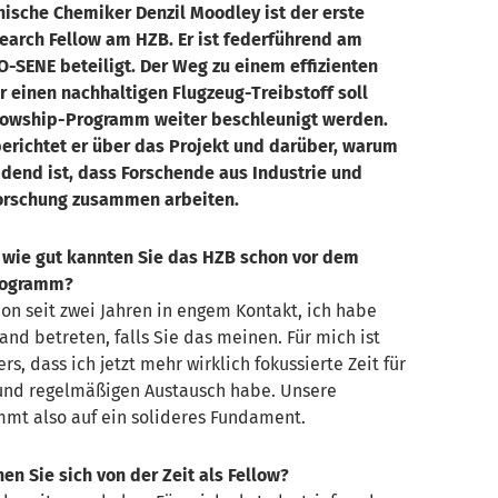
nische Chemiker Denzil Moodley ist der erste
search Fellow am HZB. Er ist federführend am
O-SENE beteiligt. Der Weg zu einem effizienten
r einen nachhaltigen Flugzeug-Treibstoff soll
lowship-Programm weiter beschleunigt werden.
berichtet er über das Projekt und darüber, warum
idend ist, dass Forschende aus Industrie und
Forschung zusammen arbeiten.
 wie gut kannten Sie das HZB schon vor dem
Programm?
on seit zwei Jahren in engem Kontakt, ich habe
and betreten, falls Sie das meinen. Für mich ist
rs, dass ich jetzt mehr wirklich fokussierte Zeit für
und regelmäßigen Austausch habe. Unsere
mt also auf ein solideres Fundament.
n Sie sich von der Zeit als Fellow?