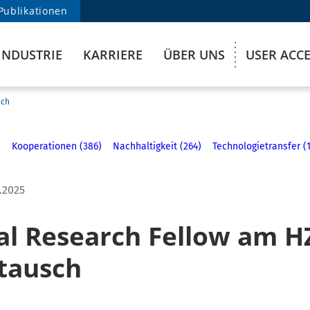
Publikationen
INDUSTRIE
KARRIERE
ÜBER UNS
USER ACC
sch
)
Kooperationen (386)
Nachhaltigkeit (264)
Technologietransfer (
.2025
al Research Fellow am H
tausch