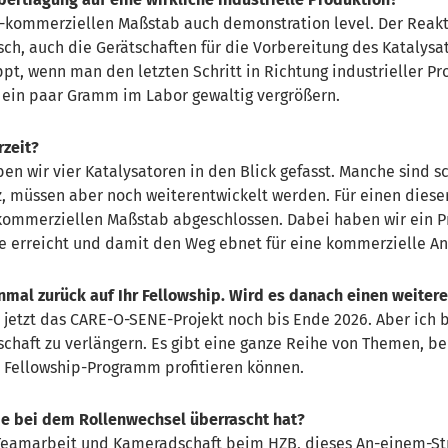
b-kommerziellen Maßstab auch
demonstration
level
. Der Reak
sch, auch die Gerätschaften für die Vorbereitung des Katalysato
pt, wenn man den letzten Schritt in Richtung industrieller Prod
 ein paar Gramm im Labor gewaltig vergrößern.
rzeit?
n wir vier Katalysatoren in den Blick gefasst. Manche sind s
z, müssen aber noch weiterentwickelt werden. Für einen diese
ommerziellen Maßstab abgeschlossen. Dabei haben wir ein Prod
 erreicht und damit den Weg ebnet für eine kommerzielle Anw
n
mal zurück auf Ihr Fellowship. Wird es danach einen
weiter
ja jetzt das CARE-O-SENE-Projekt noch bis Ende 2026. Aber ich 
schaft zu verlängern. Es gibt eine ganze Reihe von Themen, be
 Fellowship-Programm profitieren können.
Sie bei dem Rollenwechsel überrascht hat?
 Teamarbeit und
Kameradschaft
beim HZB, dieses An-einem-Stra