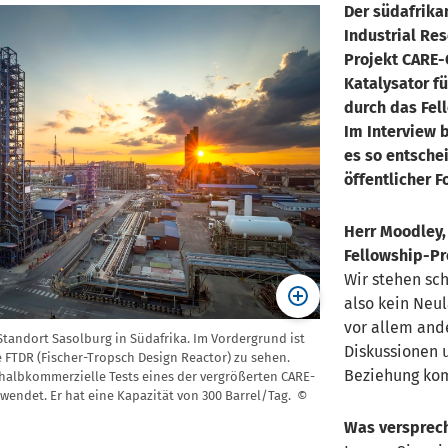
Der südafrika
Industrial Re
Projekt CARE-
Katalysator fü
durch das Fel
Im Interview 
es so entsche
öffentlicher 
Herr Moodley,
Fellowship-
Wir stehen sch
also kein Neul
vor allem ande
Standort Sasolburg in Südafrika. Im Vordergrund ist
Diskussionen 
e FTDR (Fischer-Tropsch Design Reactor) zu sehen.
Beziehung kom
 halbkommerzielle Tests eines der vergrößerten CARE-
wendet. Er hat eine Kapazität von 300 Barrel/Tag. ©
Was verspreche