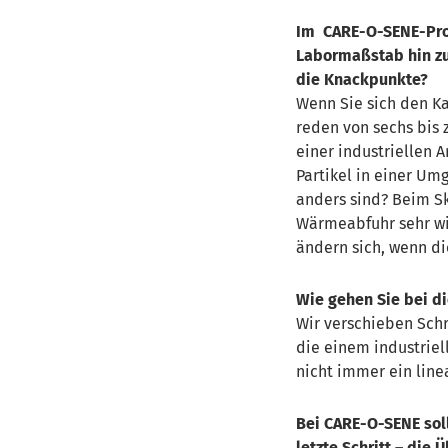
Im
CARE-O-SENE
-
Pr
Labormaßstab hin z
die Knackpunkte?
Wenn Sie sich den Kat
reden von sechs bis 
einer industriellen 
Partikel in einer Um
anders sind?
Beim
S
Wärmeabfuhr
sehr w
ändern sich, wenn
di
Wie gehen Sie bei d
Wir verschieben Schr
die einem industriel
nicht immer ein line
Bei
CARE-O-SENE
sol
letzte Schritt –
die Ü