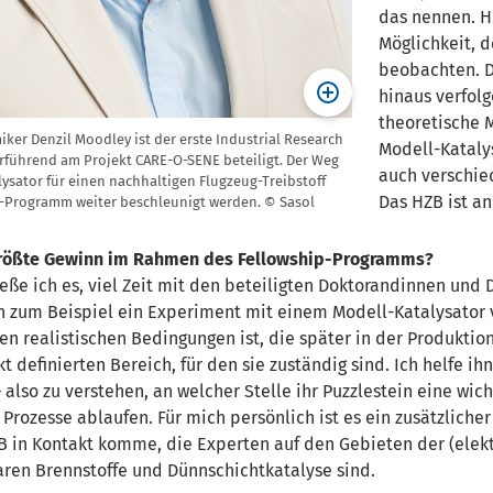
das nennen. H
Möglichkeit, 
beobachten. D
hinaus verfolg
theoretische 
ker Denzil Moodley ist der erste Industrial Research
Modell-K
ataly
erführend am Projekt CARE-O-SENE beteiligt. Der Weg
auch verschi
lysator für einen nachhaltigen Flugzeug-Treibstoff
Das
HZB
ist a
p-Programm weiter beschleunigt werden. © Sasol
 größte Gewinn im Rahmen des Fellowship-Programms?
eße ich es, viel Zeit mit den beteiligten Doktorandinnen und
 zum Beispiel ein Experiment mit einem Modell-Katalysator 
n realistischen Bedingungen ist, die später in der Produktio
t definierten Bereich, für den sie zuständig sind. Ich helfe i
so zu verstehen, an welcher Stelle ihr Puzzlestein eine wicht
n Prozesse ablaufen.
Für mich persönlich ist es ein
zusätzlicher
B in Kontakt komme, die Experten auf den Gebieten
der
(
elek
are
n
Brennstoffe und Dünnschichtkatalyse sind.