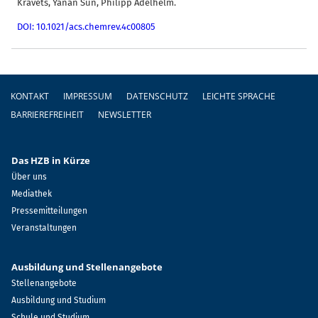
Kravets, Yanan Sun, Philipp Adelhelm.
DOI: 10.1021/acs.chemrev.4c00805
Fußzeile
KONTAKT
IMPRESSUM
DATENSCHUTZ
LEICHTE SPRACHE
BARRIEREFREIHEIT
NEWSLETTER
Das HZB in Kürze
Über uns
Mediathek
Pressemitteilungen
Veranstaltungen
Ausbildung und Stellenangebote
Stellenangebote
Ausbildung und Studium
Schule und Studium