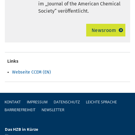
im „Journal of the American Chemical
Society“ veröffentlicht.
Newsroom
Links
Webseite CCEM (EN)
Fußzeile
KONTAKT
IMPRESSUM
DATENSCHUTZ
LEICHTE SPRACHE
BARRIEREFREIHEIT
NEWSLETTER
Das HZB in Kürze