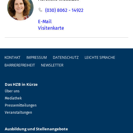
(030) 8062 - 14922
E-Mail
Visitenkarte
Fußzeile
KONTAKT
IMPRESSUM
DATENSCHUTZ
LEICHTE SPRACHE
BARRIEREFREIHEIT
NEWSLETTER
Das HZB in Kürze
Über uns
Mediathek
Pressemitteilungen
Veranstaltungen
Ausbildung und Stellenangebote