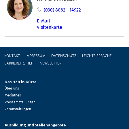
(030) 8062 - 14922
E-Mail
Visitenkarte
Fußzeile
KONTAKT
IMPRESSUM
DATENSCHUTZ
LEICHTE SPRACHE
BARRIEREFREIHEIT
NEWSLETTER
Das HZB in Kürze
Über uns
Mediathek
Pressemitteilungen
Veranstaltungen
Ausbildung und Stellenangebote