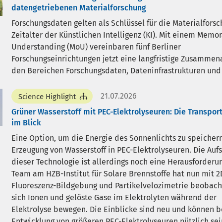
datengetriebenen Materialforschung
Forschungsdaten gelten als Schlüssel für die Materialfors
Zeitalter der Künstlichen Intelligenz (KI). Mit einem Mem
Understanding (MoU) vereinbaren fünf Berliner
Forschungseinrichtungen jetzt eine langfristige Zusammena
den Bereichen Forschungsdaten, Dateninfrastrukturen und 
21.07.2026
Science Highlight
Grüner Wasserstoff mit PEC-Elektrolyseuren: Die Transpor
im Blick
Eine Option, um die Energie des Sonnenlichts zu speichern,
Erzeugung von Wasserstoff in PEC-Elektrolyseuren. Die Auf
dieser Technologie ist allerdings noch eine Herausforderun
Team am HZB-Institut für Solare Brennstoffe hat nun mit 2
Fluoreszenz-Bildgebung und Partikelvelozimetrie beobach
sich Ionen und gelöste Gase im Elektrolyten während der
Elektrolyse bewegen. Die Einblicke sind neu und können b
Entwicklung von größeren PEC-Elektrolyseuren nützlich sei