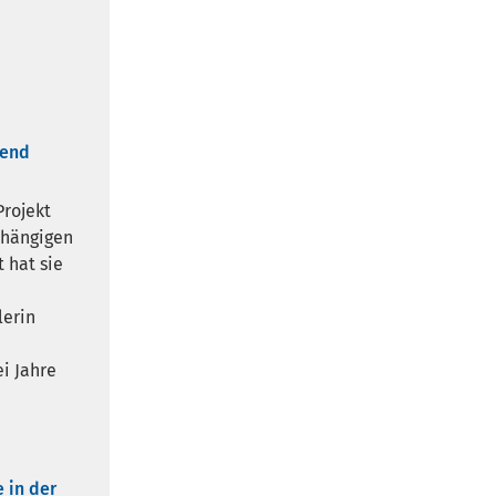
gend
Projekt
bhängigen
 hat sie
lerin
i Jahre
 in der