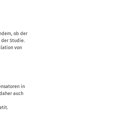
chdem, ob der
 der Studie.
lation von
ensatoren in
 daher auch
tit.