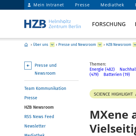
Mein Intranet
Presse
Mediathek
FORSCHUNG
›
Über uns
›
Presse und Newsroom
›
HZB Newsroom
Themen:
Presse und
Energie (482)
Nachhalt
Newsroom
(479)
Batterien (19)
Team Kommunikation
SCIENCE HIGHLIGHT
Presse
HZB Newsroom
MXene a
RSS News Feed
Vielseit
Newsletter
Mediathek