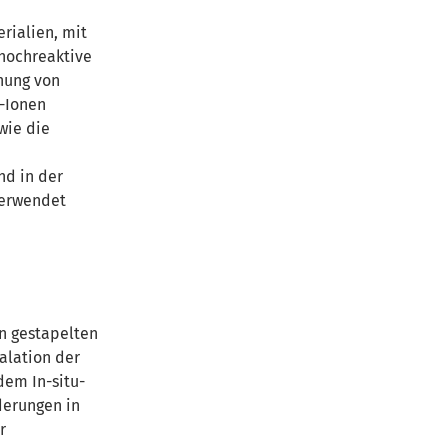
rialien, mit
 hochreaktive
nung von
m-Ionen
wie die
nd in der
verwendet
n gestapelten
alation der
dem In-situ-
derungen in
r