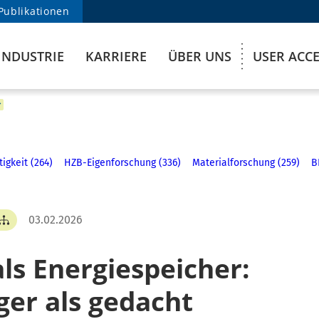
Publikationen
INDUSTRIE
KARRIERE
ÜBER UNS
USER ACC
igkeit (264)
HZB-Eigenforschung (336)
Materialforschung (259)
B
03.02.2026
ls Energiespeicher:
iger als gedacht