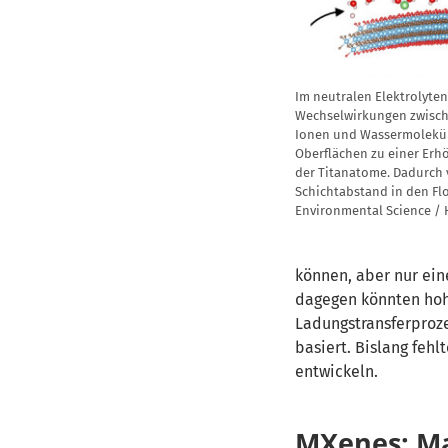
Im neutralen Elektrolyten
Wechselwirkungen zwische
Ionen und Wassermolekü
Oberflächen zu einer Er
der Titanatome. Dadurch 
Schichtabstand in den Fl
Environmental Science /
können, aber nur ei
dagegen könnten hoh
Ladungstransferproz
basiert. Bislang feh
entwickeln.
MXenes: Ma