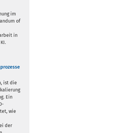
chung im
orandum of
rbeit in
KI.
tprozesse
 ist die
skalierung
g. Ein
D-
tet, wie
ei der
n.