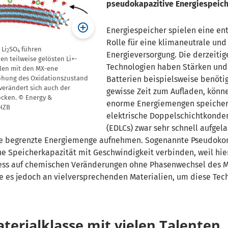
pseudokapazitive Energiespeich
Energiespeicher spielen eine e
Rolle für eine klimaneutrale und 
 Li
SO
führen
2
4
Energieversorgung. Die derzeitig
n teilweise gelösten Li+-
Technologien haben Stärken un
len mit den MX-ene
höhung des Oxidationszustand
Batterien beispielsweise benöti
verändert sich auch der
gewisse Zeit zum Aufladen, könn
ocken. © Energy &
enorme Energiemengen speicher
 HZB
elektrische Doppelschichtkonde
(EDLCs) zwar sehr schnell aufge
ne begrenzte Energiemenge aufnehmen. Sogenannte Pseudok
e Speicherkapazität mit Geschwindigkeit verbinden, weil hie
ess auf chemischen Veränderungen ohne Phasenwechsel des M
lte es jedoch an vielversprechenden Materialien, um diese Tec
terialklasse mit vielen Talenten