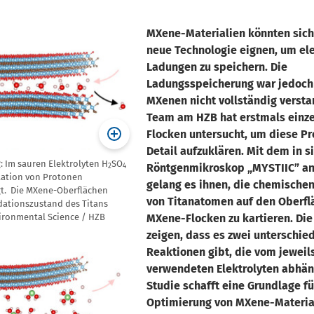
MXene-Materialien könnten sich 
neue Technologie eignen, um el
Ladungen zu speichern. Die
Ladungsspeicherung war jedoch 
MXenen nicht vollständig versta
Team am HZB hat erstmals einz
Flocken untersucht, um diese P
Detail aufzuklären. Mit dem in s
: Im sauren Elektrolyten H
SO
Röntgenmikroskop „MYSTIIC” an
2
4
lation von Protonen
gelang es ihnen, die chemische
t. Die MXene-Oberflächen
von Titanatomen auf den Oberfl
dationszustand des Titans
vironmental Science / HZB
MXene-Flocken zu kartieren. Die
zeigen, dass es zwei unterschie
Reaktionen gibt, die vom jeweil
verwendeten Elektrolyten abhän
Studie schafft eine Grundlage fü
Optimierung von MXene-Material