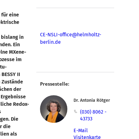
für eine
ektrische
CE-NSLI-office@helmholtz-
bislang in
berlin.de
nden. Ein
elne MXene-
rozesse im
itu-
 BESSY II
n Zustände
Pressestelle:
ächen der
 Ergebnisse
Dr. Antonia Rötger
dliche Redox-
s
(030) 8062 -
43733
gen. Die
r die
E-Mail
ien als
Visitenkarte