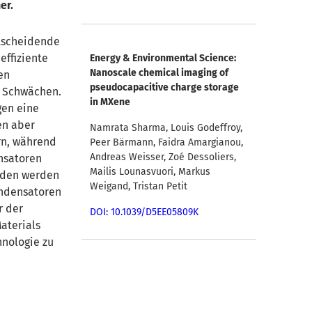
er.
ntscheidende
effiziente
Energy & Environmental Science:
Nanoscale chemical imaging of
en
pseudocapacitive charge storage
d Schwächen.
in MXene
gen eine
en aber
Namrata Sharma, Louis Godeffroy,
n, während
Peer Bärmann, Faidra Amargianou,
Andreas Weisser, Zoé Dessoliers,
nsatoren
Mailis Lounasvuori, Markus
laden werden
Weigand, Tristan Petit
ondensatoren
r der
DOI: 10.1039/D5EE05809K
aterials
hnologie zu