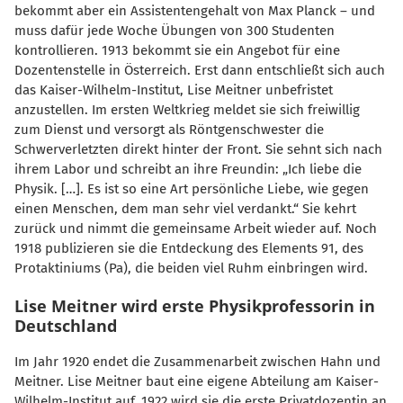
bekommt aber ein Assistentengehalt von Max Planck – und
muss dafür jede Woche Übungen von 300 Studenten
kontrollieren. 1913 bekommt sie ein Angebot für eine
Dozentenstelle in Österreich. Erst dann entschließt sich auch
das Kaiser-Wilhelm-Institut, Lise Meitner unbefristet
anzustellen. Im ersten Weltkrieg meldet sie sich freiwillig
zum Dienst und versorgt als Röntgenschwester die
Schwerverletzten direkt hinter der Front. Sie sehnt sich nach
ihrem Labor und schreibt an ihre Freundin: „Ich liebe die
Physik. […]. Es ist so eine Art persönliche Liebe, wie gegen
einen Menschen, dem man sehr viel verdankt.“ Sie kehrt
zurück und nimmt die gemeinsame Arbeit wieder auf. Noch
1918 publizieren sie die Entdeckung des Elements 91, des
Protaktiniums (Pa), die beiden viel Ruhm einbringen wird.
Lise Meitner wird erste Physikprofessorin in
Deutschland
Im Jahr 1920 endet die Zusammenarbeit zwischen Hahn und
Meitner. Lise Meitner baut eine eigene Abteilung am Kaiser-
Wilhelm-Institut auf. 1922 wird sie die erste Privatdozentin an