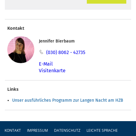
Kontakt
Jennifer Bierbaum
(030) 8062 - 42735
E-Mail
Visitenkarte
Links
Unser ausführliches Programm zur Langen Nacht am HZB
Fußzeile
KONTAKT
IMPRESSUM
DATENSCHUTZ
LEICHTE SPRACHE