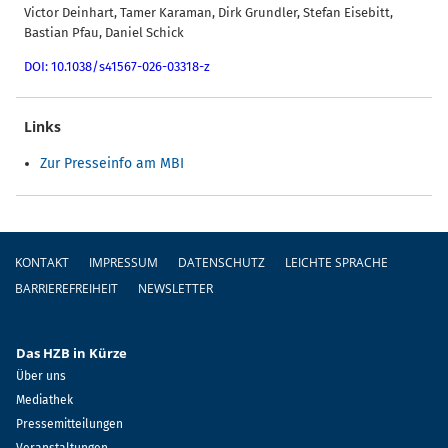
Victor Deinhart, Tamer Karaman, Dirk Grundler, Stefan Eisebitt,
Bastian Pfau, Daniel Schick
DOI: 10.1038/s41567-026-03318-z
Links
Zur Presseinfo am MBI
Fußzeile
KONTAKT
IMPRESSUM
DATENSCHUTZ
LEICHTE SPRACHE
BARRIEREFREIHEIT
NEWSLETTER
Das HZB in Kürze
Über uns
Mediathek
Pressemitteilungen