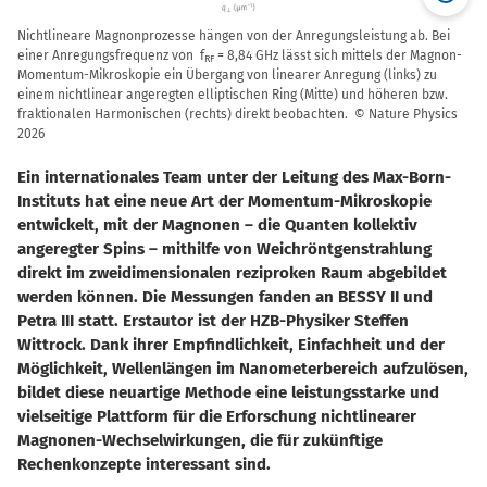
Nichtlineare Magnonprozesse hängen von der Anregungsleistung ab. Bei
einer Anregungsfrequenz von f
= 8,84 GHz lässt sich mittels der Magnon-
RF
Momentum-Mikroskopie ein Übergang von linearer Anregung (links) zu
einem nichtlinear angeregten elliptischen Ring (Mitte) und höheren bzw.
fraktionalen Harmonischen (rechts) direkt beobachten. © Nature Physics
2026
Ein internationales Team unter der Leitung des Max-Born-
Instituts hat eine neue Art der Momentum-Mikroskopie
entwickelt, mit der Magnonen – die Quanten kollektiv
angeregter Spins – mithilfe von Weichröntgenstrahlung
direkt im zweidimensionalen reziproken Raum abgebildet
werden können. Die Messungen fanden an BESSY II und
Petra III statt. Erstautor ist der HZB-Physiker Steffen
Wittrock. Dank ihrer Empfindlichkeit, Einfachheit und der
Möglichkeit, Wellenlängen im Nanometerbereich aufzulösen,
bildet diese neuartige Methode eine leistungsstarke und
vielseitige Plattform für die Erforschung nichtlinearer
Magnonen-Wechselwirkungen, die für zukünftige
Rechenkonzepte interessant sind.