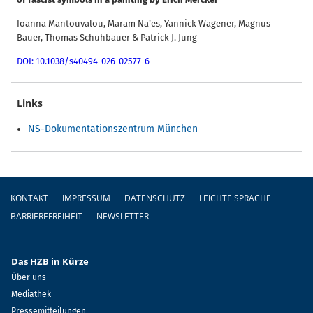
Ioanna Mantouvalou, Maram Na’es, Yannick Wagener, Magnus
Bauer, Thomas Schuhbauer & Patrick J. Jung
DOI: 10.1038/s40494-026-02577-6
Links
NS-Dokumentationszentrum München
Fußzeile
KONTAKT
IMPRESSUM
DATENSCHUTZ
LEICHTE SPRACHE
BARRIEREFREIHEIT
NEWSLETTER
Das HZB in Kürze
Über uns
Mediathek
Pressemitteilungen