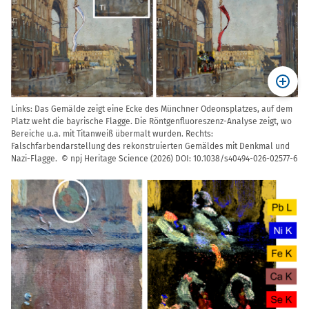
Links: Das Gemälde zeigt eine Ecke des Münchner Odeonsplatzes, auf dem
Platz weht die bayrische Flagge. Die Röntgenfluoreszenz-Analyse zeigt, wo
Bereiche u.a. mit Titanweiß übermalt wurden. Rechts:
Falschfarbendarstellung des rekonstruierten Gemäldes mit Denkmal und
Nazi-Flagge. © npj Heritage Science (2026) DOI: 10.1038/s40494-026-02577-6