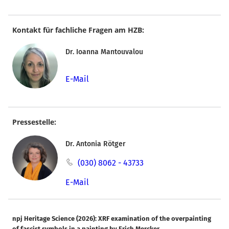
Kontakt für fachliche Fragen am HZB:
Dr. Ioanna Mantouvalou
E-Mail
Pressestelle:
Dr. Antonia Rötger
(030) 8062 - 43733
E-Mail
npj Heritage Science (2026):
XRF examination of the overpainting
of fascist symbols in a painting by Erich Mercker