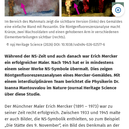
Im Bereich des Mahnmals zeigt die sichtbare Version (links) des Gemäldes
eine einfache Wand mit Passantin. Die Röntgenfluoreszenzanalyse macht
Kränze, zwei Wachsoldaten und einen gehobenen Arm in verschiedenen
Elementverteilungen sichtbar (rechts).
© npj Heritage Science (2026) DOI: 10.1038/s40494-026-02577-6
Während der NS-Zeit und auch danach war Erich Mercker
ein erfolgreicher Maler. Nach 1945 hat er in mindestens
einem seiner Werke NS-Symbole übermalt. Dies zeigen
Röntgenfluoreszenzanalysen eines Mercker-Gemäldes. Mit
einem interdisziplinären Team berichtet die Physikerin Dr.
Ioanna Mantouvalou im Nature-Journal Heritage Science
über diese Studie.
Der Münchner Maler Erich Mercker (1891 – 1973) war zu
seiner Zeit recht erfolgreich. Zwischen 1933 und 1945 malte
er auch Bilder, die NS-Symbolik enthielten, so zum Beispiel
Die Stätte des 9. November“, ein Bild des Denkmals an der