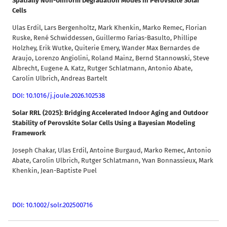
Spatially Non-Uniform Degradation Modes in Perovskite Solar
Cells
Ulas Erdil, Lars Bergenholtz, Mark Khenkin, Marko Remec, Florian
Ruske, René Schwiddessen, Guillermo Farias-Basulto, Phillipe
Holzhey, Erik Wutke, Quiterie Emery, Wander Max Bernardes de
Araujo, Lorenzo Angiolini, Roland Mainz, Bernd Stannowski, Steve
Albrecht, Eugene A. Katz, Rutger Schlatmann, Antonio Abate,
Carolin Ulbrich, Andreas Bartelt
DOI: 10.1016/j.joule.2026.102538
Solar RRL (2025): Bridging Accelerated Indoor Aging and Outdoor
Stability of Perovskite Solar Cells Using a Bayesian Modeling
Framework
Joseph Chakar, Ulas Erdil, Antoine Burgaud, Marko Remec, Antonio
Abate, Carolin Ulbrich, Rutger Schlatmann, Yvan Bonnassieux, Mark
Khenkin, Jean-Baptiste Puel
DOI: 10.1002/solr.202500716