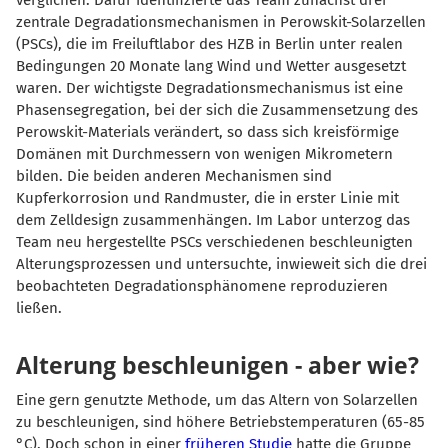
verglichen. Dafür identifizierte das Team zunächst drei
zentrale Degradationsmechanismen in Perowskit-Solarzellen
(PSCs), die im Freiluftlabor des HZB in Berlin unter realen
Bedingungen 20 Monate lang Wind und Wetter ausgesetzt
waren.
Der wichtigste Degradationsmechanismus ist eine
Phasensegregation, bei der sich die Zusammensetzung des
Perowskit-Materials verändert, so dass sich kreisförmige
Domänen mit Durchmessern von wenigen Mikrometern
bilden. Die beiden anderen Mechanismen sind
Kupferkorrosion und Randmuster, die in erster Linie mit
dem Zelldesign zusammenhängen. Im Labor unterzog das
Team neu hergestellte PSCs verschiedenen beschleunigten
Alterungsprozessen und untersuchte, inwieweit sich die drei
beobachteten Degradationsphänomene reproduzieren
ließen.
Alterung beschleunigen - aber wie?
Eine gern genutzte Methode, um das Altern von Solarzellen
zu beschleunigen, sind höhere Betriebstemperaturen (65-85
°C). Doch schon in einer
früheren Studie
hatte die Gruppe