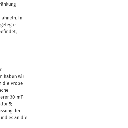
hränkung
 ähneln. In
ngelegte
efindet,
on
un haben wir
h die Probe
ische
serer 30-mT-
tor 5;
assung der
und es an die