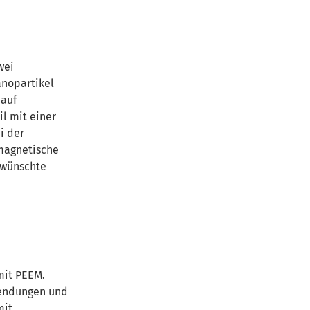
wei
anopartikel
 auf
il mit einer
i der
magnetische
gewünschte
r
mit PEEM.
wendungen und
mit