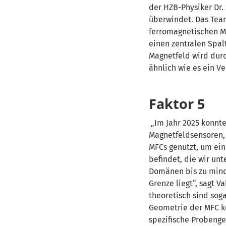
der HZB-Physiker Dr.
überwindet. Das Team
ferromagnetischen Ma
einen zentralen Spal
Magnetfeld wird durc
ähnlich wie es ein V
Faktor 5
Im Jahr 2025 konnten
Magnetfeldsensoren, 
MFCs genutzt, um ein
befindet, die wir un
Domänen bis zu minde
Grenze liegt“, sagt V
theoretisch sind sog
Geometrie der MFC kö
spezifische Probenge