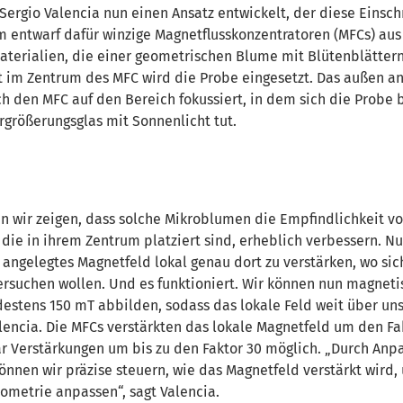
 Sergio Valencia nun einen Ansatz entwickelt, der diese Einsc
 entwarf dafür winzige Magnetflusskonzentratoren (MFCs) aus
terialien, die einer geometrischen Blume mit Blütenblättern
t im Zentrum des MFC wird die Probe eingesetzt. Das außen a
h den MFC auf den Bereich fokussiert, in dem sich die Probe b
ergrößerungsglas mit Sonnenlicht tut.
 wir zeigen, dass solche Mikroblumen die Empfindlichkeit v
die in ihrem Zentrum platziert sind, erheblich verbessern. N
 angelegtes Magnetfeld lokal genau dort zu verstärken, wo sic
tersuchen wollen. Und es funktioniert. Wir können nun magnet
stens 150 mT abbilden, sodass das lokale Feld weit über un
alencia. Die MFCs verstärkten das lokale Magnetfeld um den Fak
ar Verstärkungen um bis zu den Faktor 30 möglich. „Durch Anp
nnen wir präzise steuern, wie das Magnetfeld verstärkt wird, 
ometrie anpassen“, sagt Valencia.