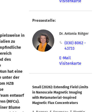
Visitenkarte
Pressestelle:
Dr. Antonia Rötger
pielsweise in
ialien zu
(030) 8062 -
mpfindliche
43733
ereich
E-Mail
nd des
Visitenkarte
e
Nun hat eine
e unter der
 vom HZB
Small (2026): Extending Field Limits
se
in Nanoscale Magnetic Imaging
 Team entwarf
with Metamaterial-Inspired
ren (MFCs).
Magnetic Flux Concentrators
einer Blume