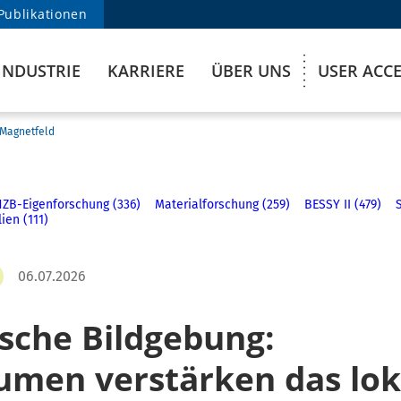
Publikationen
INDUSTRIE
KARRIERE
ÜBER UNS
USER ACC
 Magnetfeld
HZB-Eigenforschung (336)
Materialforschung (259)
BESSY II (479)
ien (111)
06.07.2026
sche Bildgebung:
umen verstärken das lok