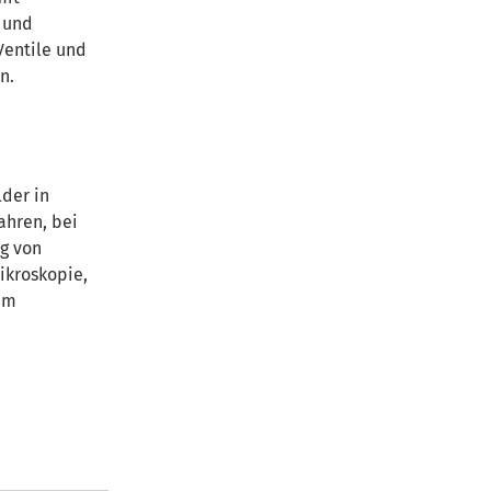
 und
Ventile und
n.
der in
ahren, bei
g von
ikroskopie,
im