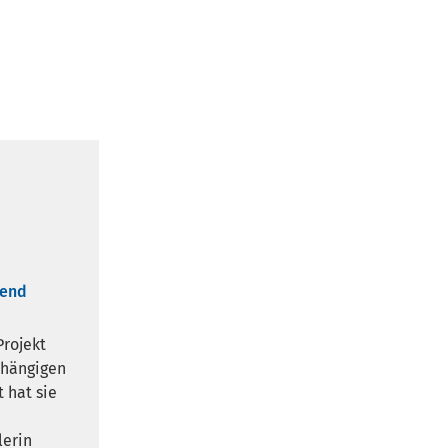
gend
Projekt
bhängigen
 hat sie
lerin