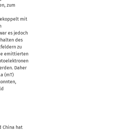
en, zum
gekoppelt mit
n
war es jedoch
rhalten des
tfeldern zu
e emittierten
otoelektronen
werden. Daher
la (mT)
konnten,
ld
d China hat