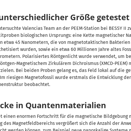
unterschiedlicher Größe getestet
tersuchte Valencias Team an der PEEM-Station bei BESSY II z
itproben biologischen Ursprungs: eine Kette magnetischer N
n etwa 45 Nanometern, die von magnetotaktischen Bakterien
hetisiert wurden, sowie ein etwa 60 Millionen Jahre altes Foss
rometern. Polarisiertes Röntgenlicht wurde verwendet, um be
Röntgen-Magnetischem Zirkulärem Dichroismus (XMCD-PEEM) 
rzielen. Bei beiden Proben gelang es, das Feld lokal auf die 
 Im riesigen Magnetofossil wurde erstmals die Entwicklung de
enstruktur beobachtet.
icke in Quantenmaterialien
t einen enormen Fortschritt für die magnetische Bildgebung 
ng des Magnetfeldbereichs vergrößert sich die Anzahl der An
ucht werden können, zum Beispiel neue nanoskalige Systeme 