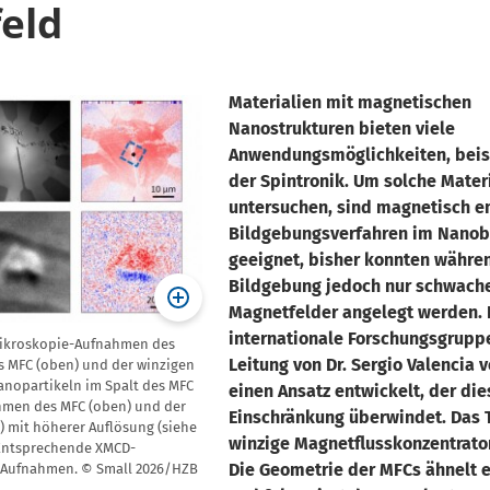
eld
Materialien mit magnetischen
Nanostrukturen bieten viele
Anwendungsmöglichkeiten, beis
der Spintronik. Um solche Mater
untersuchen, sind magnetisch e
Bildgebungsverfahren im Nanob
geeignet, bisher konnten währe
Bildgebung jedoch nur schwach
Magnetfelder angelegt werden. 
internationale Forschungsgrupp
mikroskopie-Aufnahmen des
Leitung von Dr. Sergio Valencia
s MFC (oben) und der winzigen
nopartikeln im Spalt des MFC
einen Ansatz entwickelt, der die
ahmen des MFC (oben) und der
Einschränkung überwindet. Das
) mit höherer Auflösung (siehe
winzige Magnetflusskonzentrato
 Entsprechende XMCD-
Die Geometrie der MFCs ähnelt 
 Aufnahmen. © Small 2026/HZB