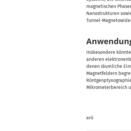
magnetischen Phasen
Nanostrukturen sowi
Tunnel-Magnetowider
Anwendung 
Insbesondere könnte
anderen elektronenba
denen räumliche Ein
Magnetfeldern begre
Röntgenptyxographi
Mikrometerbereich un
arö