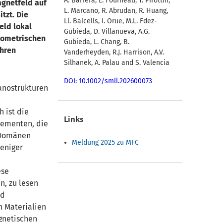
A. Barrera, E. Fourneau, T. Pirottin,
agnetfeld auf
L. Marcano, R. Abrudan, R. Huang,
tzt. Die
Ll. Balcells, I. Orue, M.L. Fdez-
eld lokal
Gubieda, D. Villanueva, A.G.
nometrischen
Gubieda, L. Chang, B.
hren
Vanderheyden, R.J. Harrison, A.V.
Silhanek, A. Palau and S. Valencia
DOI: 10.1002/smll.202600073
anostrukturen
 ist die
Links
lementen, die
 Domänen
Meldung 2025 zu MFC
weniger
ese
n, zu lesen
nd
 Materialien
gnetischen