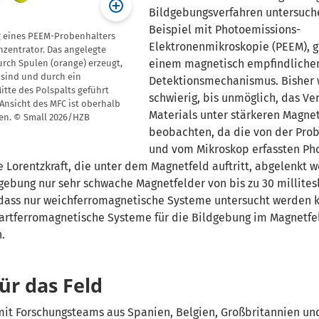
Bildgebungsverfahren untersuch
Beispiel mit Photoemissions-
g eines PEEM-Probenhalters
Elektronenmikroskopie (PEEM), 
zentrator. Das angelegte
einem magnetisch empfindliche
rch Spulen (orange) erzeugt,
 sind und durch ein
Detektionsmechanismus. Bisher 
Mitte des Polspalts geführt
schwierig, bis unmöglich, das Ve
Ansicht des MFC ist oberhalb
Materials unter stärkeren Magne
en. © Small 2026/HZB
beobachten, da die von der Prob
und vom Mikroskop erfassten Ph
 Lorentzkraft, die unter dem Magnetfeld auftritt, abgelenkt 
gebung nur sehr schwache Magnetfelder von bis zu 30 millites
 dass nur weichferromagnetische Systeme untersucht werden 
artferromagnetische Systeme für die Bildgebung im Magnetfe
.
ür das Feld
it Forschungsteams aus Spanien, Belgien, Großbritannien un