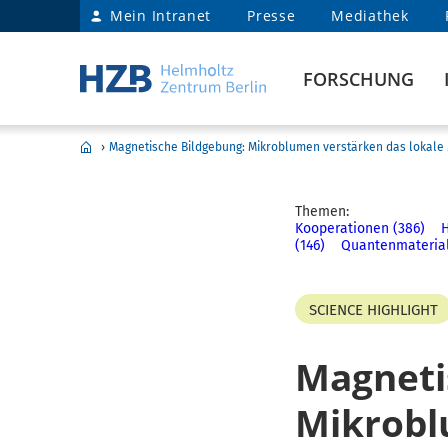
Mein Intranet
Presse
Mediathek
FORSCHUNG
›
Magnetische Bildgebung: Mikroblumen verstärken das lokale
Themen:
Kooperationen (386)
(146)
Quantenmaterial
SCIENCE HIGHLIGHT
Magneti
Mikrobl