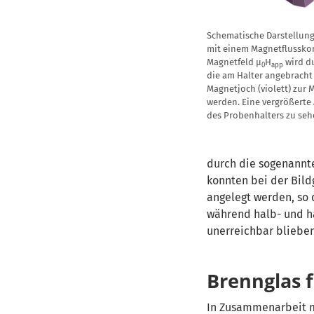
Schematische Darstellun
mit einem Magnetflusskon
Magnetfeld µ
H
wird du
0
app
die am Halter angebracht
Magnetjoch (violett) zur 
werden. Eine vergrößerte 
des Probenhalters zu seh
durch die sogenannte
konnten bei der Bild
angelegt werden, so
während halb- und h
unerreichbar blieben
Brennglas f
In Zusammenarbeit m