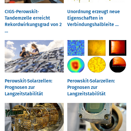
CIGS-Perowskit-
Unordnung erzeugt neue
Tandemzelle erreicht
Eigenschaften in
Rekordwirkungsgrad von 2
Verbindungshalbleite ...
...
Perowskit-Solarzellen:
Perowskit-Solarzellen:
Prognosen zur
Prognosen zur
Langzeitstabilität
Langzeitstabilität