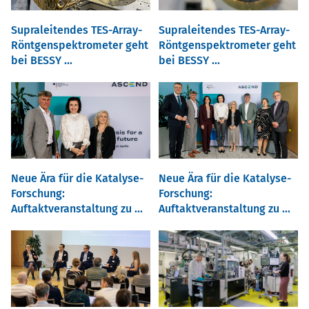
Supraleitendes TES-Array-
Supraleitendes TES-Array-
Röntgenspektrometer geht
Röntgenspektrometer geht
bei BESSY ...
bei BESSY ...
Neue Ära für die Katalyse-
Neue Ära für die Katalyse-
Forschung:
Forschung:
Auftaktveranstaltung zu ...
Auftaktveranstaltung zu ...