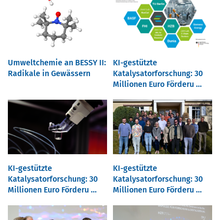
Umweltchemie an BESSY II:
KI-gestützte
Radikale in Gewässern
Katalysatorforschung: 30
Millionen Euro Förderu ...
KI-gestützte
KI-gestützte
Katalysatorforschung: 30
Katalysatorforschung: 30
Millionen Euro Förderu ...
Millionen Euro Förderu ...