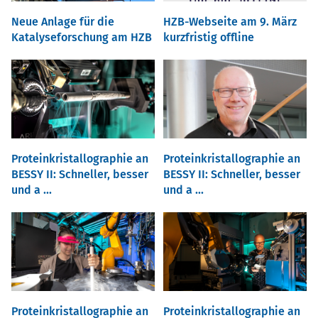
Neue Anlage für die
HZB-Webseite am 9. März
Katalyseforschung am HZB
kurzfristig offline
Proteinkristallographie an
Proteinkristallographie an
BESSY II: Schneller, besser
BESSY II: Schneller, besser
und a ...
und a ...
Proteinkristallographie an
Proteinkristallographie an