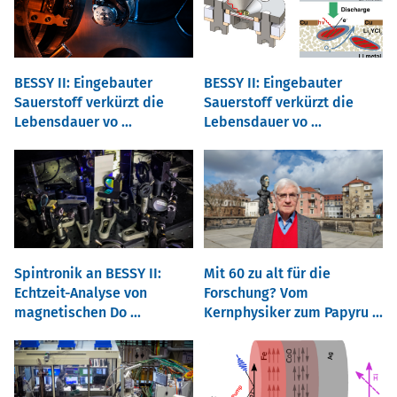
BESSY II: Eingebauter
BESSY II: Eingebauter
Sauerstoff verkürzt die
Sauerstoff verkürzt die
Lebensdauer vo ...
Lebensdauer vo ...
Spintronik an BESSY II:
Mit 60 zu alt für die
Echtzeit-Analyse von
Forschung? Vom
magnetischen Do ...
Kernphysiker zum Papyru ...