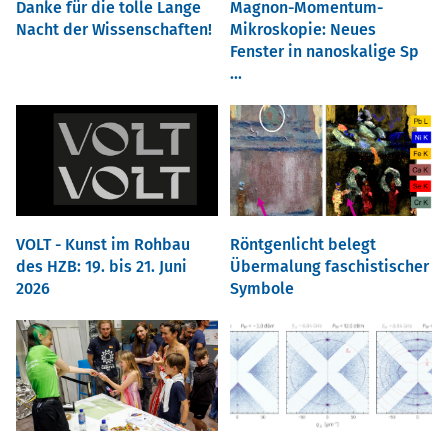
Danke für die tolle Lange
Magnon-Momentum-
Nacht der Wissenschaften!
Mikroskopie: Neues
Fenster in nanoskalige Sp
...
VOLT - Kunst im Rohbau
Röntgenlicht belegt
des HZB: 19. bis 21. Juni
Übermalung faschistischer
2026
Symbole