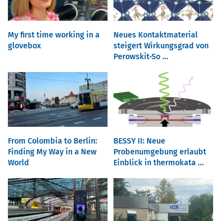
My first time working in a
Neues Kontaktmaterial
glovebox
steigert Wirkungsgrad von
Perowskit-So ...
From Colombia to Berlin:
BESSY II: Neue
Finding My Way in a New
Probenumgebung erlaubt
World
Einblick in thermokata ...