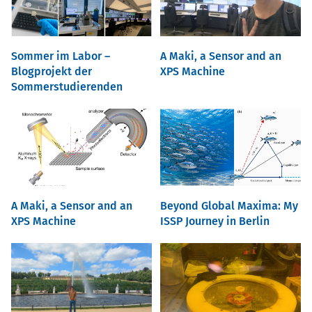
Sommer im Labor –
A Maki, a Sensor and an
Blogprojekt der
XPS Machine
Sommerstudierenden
A Maki, a Sensor and an
Beyond Global Maxima: My
XPS Machine
ISSP Journey in Berlin