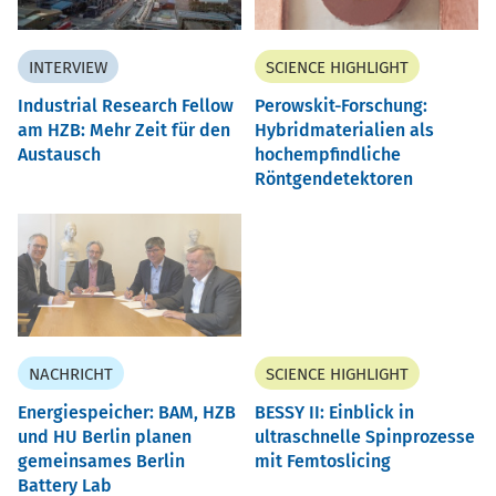
INTERVIEW
SCIENCE HIGHLIGHT
Industrial Research Fellow
Perowskit-Forschung:
am HZB: Mehr Zeit für den
Hybridmaterialien als
Austausch
hochempfindliche
Röntgendetektoren
NACHRICHT
SCIENCE HIGHLIGHT
Energiespeicher: BAM, HZB
BESSY II: Einblick in
und HU Berlin planen
ultraschnelle Spinprozesse
gemeinsames Berlin
mit Femtoslicing
Battery Lab