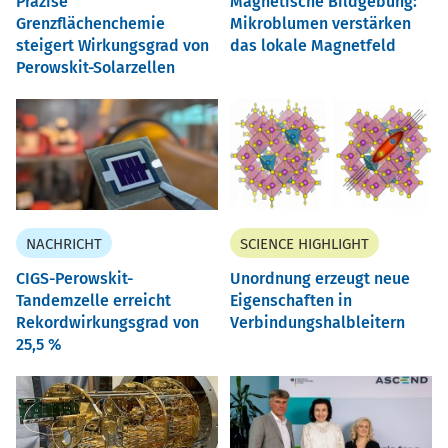
Präzise
Magnetische Bildgebung:
Grenzflächenchemie
Mikroblumen verstärken
steigert Wirkungsgrad von
das lokale Magnetfeld
Perowskit-Solarzellen
NACHRICHT
SCIENCE HIGHLIGHT
CIGS-Perowskit-
Unordnung erzeugt neue
Tandemzelle erreicht
Eigenschaften in
Rekordwirkungsgrad von
Verbindungshalbleitern
25,5 %