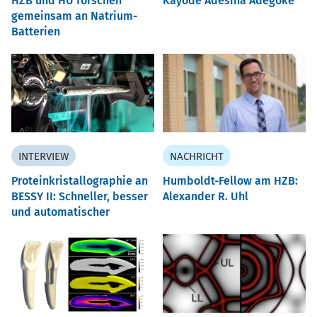
HZB und HU forschen
Kayode Adesina Adegoke
gemeinsam an Natrium-
Batterien
INTERVIEW
NACHRICHT
Proteinkristallographie an
Humboldt-Fellow am HZB:
BESSY II: Schneller, besser
Alexander R. Uhl
und automatischer