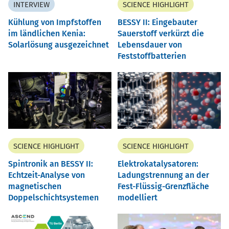
INTERVIEW
SCIENCE HIGHLIGHT
Kühlung von Impfstoffen
BESSY II: Eingebauter
im ländlichen Kenia:
Sauerstoff verkürzt die
Solarlösung ausgezeichnet
Lebensdauer von
Feststoffbatterien
SCIENCE HIGHLIGHT
SCIENCE HIGHLIGHT
Spintronik an BESSY II:
Elektrokatalysatoren:
Echtzeit-Analyse von
Ladungstrennung an der
magnetischen
Fest-Flüssig-Grenzfläche
Doppelschichtsystemen
modelliert