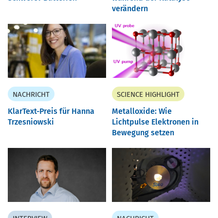
verändern
NACHRICHT
SCIENCE HIGHLIGHT
KlarText-Preis für Hanna
Metalloxide: Wie
Trzesniowski
Lichtpulse Elektronen in
Bewegung setzen