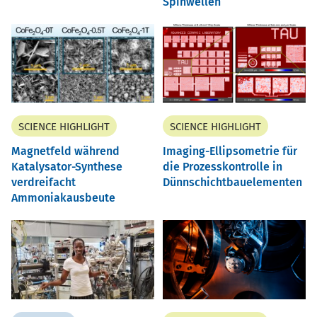
Spinwellen
SCIENCE HIGHLIGHT
SCIENCE HIGHLIGHT
Magnetfeld während
Imaging-Ellipsometrie für
Katalysator-Synthese
die Prozesskontrolle in
verdreifacht
Dünnschichtbauelementen
Ammoniakausbeute