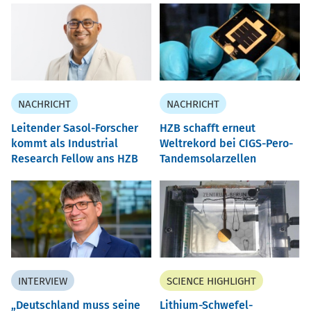
NACHRICHT
NACHRICHT
Leitender Sasol-Forscher
HZB schafft erneut
kommt als Industrial
Weltrekord bei CIGS-Pero-
Research Fellow ans HZB
Tandemsolarzellen
INTERVIEW
SCIENCE HIGHLIGHT
Deutschland muss seine
Lithium-Schwefel-