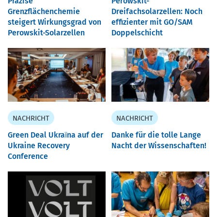
Präzise
Perowskit-
Grenzflächenchemie
Dreifachsolarzellen: Noch
steigert Wirkungsgrad von
effizienter mit GO/SAM
Perowskit-Solarzellen
Doppelschicht
NACHRICHT
NACHRICHT
Green Deal Ukraїna auf der
Danke für die tolle Lange
Ukraine Recovery
Nacht der Wissenschaften!
Conference