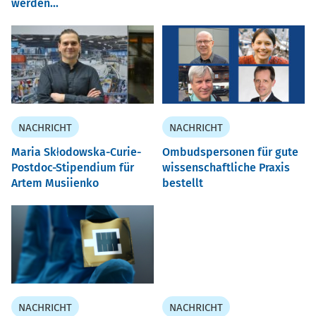
werden...
NACHRICHT
NACHRICHT
Maria Skłodowska-Curie-
Ombudspersonen für gute
Postdoc-Stipendium für
wissenschaftliche Praxis
Artem Musiienko
bestellt
NACHRICHT
NACHRICHT