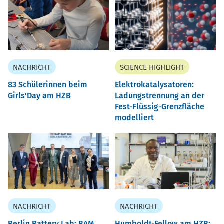
NACHRICHT
SCIENCE HIGHLIGHT
83 Schülerinnen beim
Elektrokatalysatoren:
Girls'Day am HZB
Ladungstrennung an der
Fest-Flüssig-Grenzfläche
modelliert
NACHRICHT
NACHRICHT
Berlin Battery Lab: BAM,
Humboldt-Fellow am HZB: