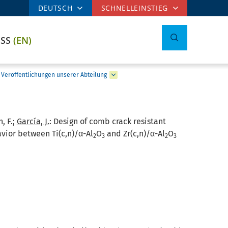
DEUTSCH
SCHNELLEINSTIEG
ESS
(EN)
Veröffentlichungen unserer Abteilung
, F.;
García, J.
:
Design of comb crack resistant
vior between Ti(c,n)/α-Al
O
and Zr(c,n)/α-Al
O
2
3
2
3