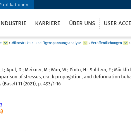
Publikationen
INDUSTRIE
KARRIERE
ÜBER UNS
USER ACC
e
›
Mikrostruktur- und Eigenspannungsanalyse
›
Veröffentlichungen
›
 I.
; Apel, D.; Meixner, M.; Wan, W.; Pinto, H.; Soldera, F.; Mücklich
omparison of stresses, crack propagation, and deformation beha
 (Basel) 11 (2021), p. 493/1-16
93