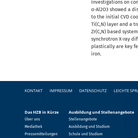
Investigations on co
α-Al2O3 showed a dis
to the initial CVD co
Ti(C,N) layer and a t
Zr(C,N) based system
synchrotron X-ray dif
plastically are key f
iron.
Fußzeile
KONTAKT
IMPRESSUM
DATENSCHUTZ
LEICHTE SP
Das HZB in Kürze
Ausbildung und Stellenangebote
Über uns
Stellenangebote
Mediathek
Ausbildung und Studium
Pressemitteilungen
Schule und Studium