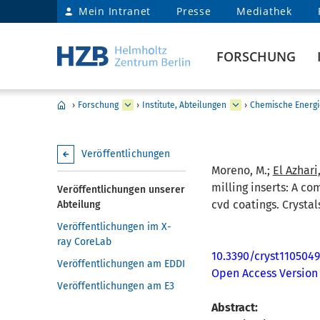
Mein Intranet
Presse
Mediathek
FORSCHUNG
›
Forschung
›
Institute, Abteilungen
›
Chemische Energi
Veröffentlichungen
Moreno, M.;
El Azhari,
milling inserts: A c
Veröffentlichungen unserer
cvd coatings. Crystals
Abteilung
Veröffentlichungen im X-
ray CoreLab
10.3390/cryst110504
Veröffentlichungen am EDDI
Open Access Version
Veröffentlichungen am E3
Abstract: