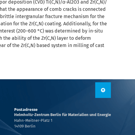
por deposition (CVD) Ti(C,N)/α-Al2O3 and Zr(C,N)/
that the appearance of comb cracks is connected
 brittle intergranular fracture mechanism for the
tion for the Zr(C,N) coating. Additionally, for the
interest (200–600 °C) was determined by in-situ
 the ability of the Zr(C,N) layer to deform
r of the Zr(C,N) based system in milling of cast
Postadresse
Helmholtz-Zentrum Berlin für Materialien und Energie
Hahn-Meitner-Platz 1
14109 Berlin