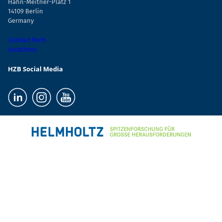
Hahn-Meitner-Platz 1
14109 Berlin
Germany
Contact form
Locations
HZB Social Media