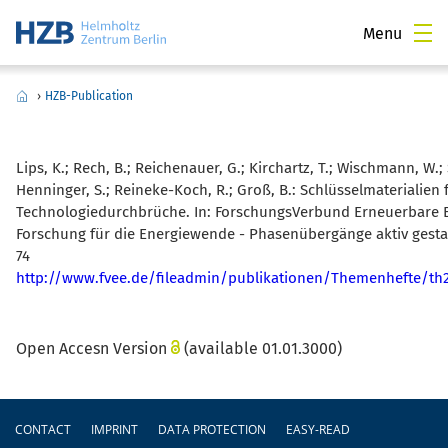
Menu
›
HZB-Publication
Lips, K.; Rech, B.; Reichenauer, G.; Kirchartz, T.; Wischmann, W.
Henninger, S.; Reineke-Koch, R.; Groß, B.:
Schlüsselmaterialien 
Technologiedurchbrüche. In: ForschungsVerbund Erneuerbare En
Forschung für die Energiewende - Phasenübergänge aktiv gestal
74
http://www.fvee.de/fileadmin/publikationen/Themenhefte/th
Open Accesn Version
(available 01.01.3000)
Footer
CONTACT
IMPRINT
DATA PROTECTION
EASY-READ