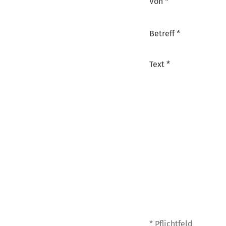
Von *
Betreff *
Text *
* Pflichtfeld