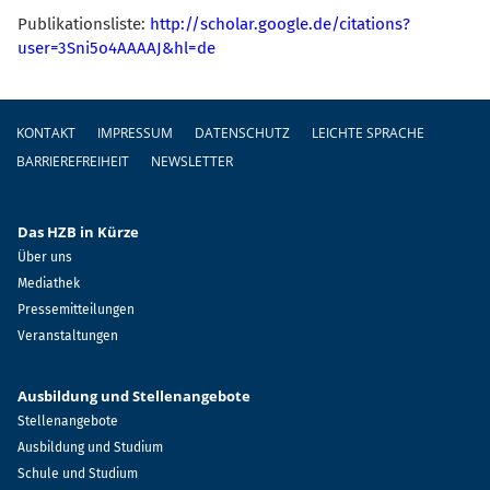
Publikationsliste:
http://scholar.google.de/citations?
user=3Sni5o4AAAAJ&hl=de
Fußzeile
KONTAKT
IMPRESSUM
DATENSCHUTZ
LEICHTE SPRACHE
BARRIEREFREIHEIT
NEWSLETTER
Das HZB in Kürze
Über uns
Mediathek
Pressemitteilungen
Veranstaltungen
Ausbildung und Stellenangebote
Stellenangebote
Ausbildung und Studium
Schule und Studium