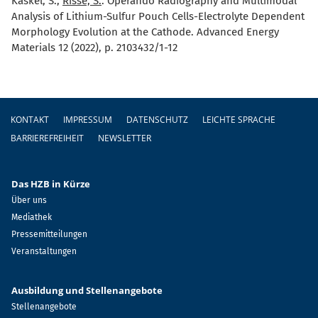
Kaskel, S.;
Risse, S.
:
Operando Radiography and Multimodal
Analysis of Lithium-Sulfur Pouch Cells-Electrolyte Dependent
Morphology Evolution at the Cathode. Advanced Energy
Materials 12 (2022), p. 2103432/1-12
Fußzeile
KONTAKT
IMPRESSUM
DATENSCHUTZ
LEICHTE SPRACHE
BARRIEREFREIHEIT
NEWSLETTER
Das HZB in Kürze
Über uns
Mediathek
Pressemitteilungen
Veranstaltungen
Ausbildung und Stellenangebote
Stellenangebote