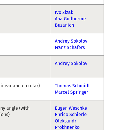
l
Ivo Zizak
Ana Guilherme
Buzanich
l
Andrey Sokolov
Franz Schäfers
l
Andrey Sokolov
linear and circular)
Thomas Schmidt
Marcel Springer
any angle (with
Eugen Weschke
ions)
Enrico Schierle
r
Oleksandr
Prokhnenko