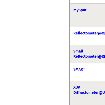
mySpot
Reflectometer@O
Small
Reflectometer@K
SMART
XUV
Diffractometer@U