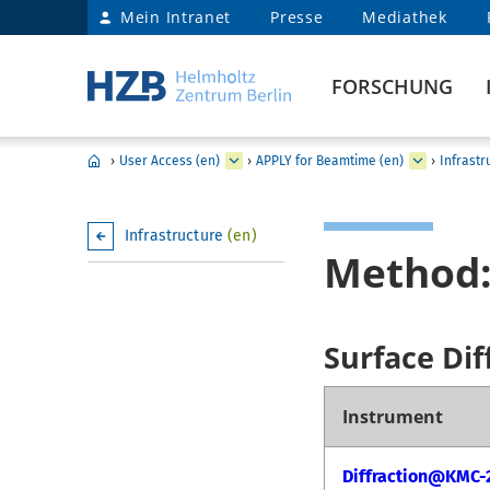
Mein Intranet
Presse
Mediathek
FORSCHUNG
›
User Access (en)
›
APPLY for Beamtime (en)
›
Infrastr
Infrastructure
(en)
Method: 
Surface Dif
Instrument
Diffraction@KMC-