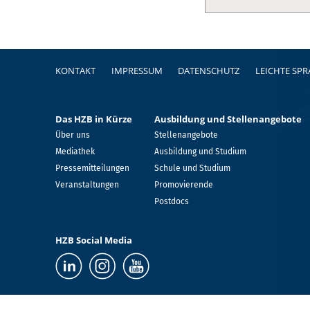
Fußzeile
KONTAKT
IMPRESSUM
DATENSCHUTZ
LEICHTE SP
Das HZB in Kürze
Ausbildung und Stellenangebote
Über uns
Stellenangebote
Mediathek
Ausbildung und Studium
Pressemitteilungen
Schule und Studium
Veranstaltungen
Promovierende
Postdocs
HZB Social Media