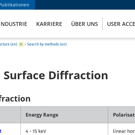
Publikationen
INDUSTRIE
KARRIERE
ÜBER UNS
USER ACC
ucture (en)
›
Search by methods (en)
Surface Diffraction
fraction
Energy Range
Polarisa
2
4 - 15 keV
linear hor