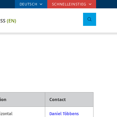
DEUTSCH
SCHNELLEINSTIEG
ESS
(EN)
tion
Contact
izontal
Daniel Többens