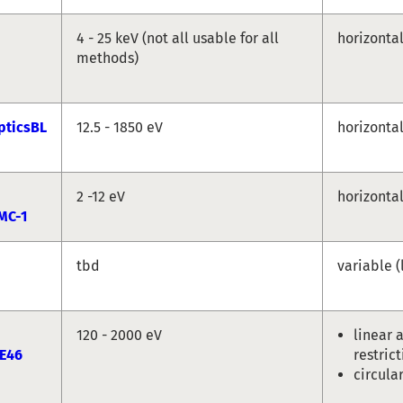
4 - 25 keV (not all usable for all
horizonta
methods)
pticsBL
12.5 - 1850 eV
horizonta
2 -12 eV
horizonta
MC-1
tbd
variable (
120 - 2000 eV
linear 
E46
restrict
circula